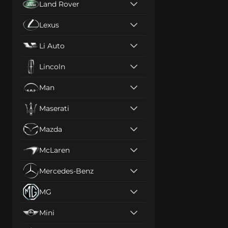
Land Rover
Lexus
Li Auto
Lincoln
Man
Maserati
Mazda
McLaren
Mercedes-Benz
MG
Mini