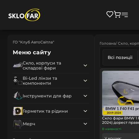
ГО "Клуб АвтоСвітла"
Головна
Скло, корп
Меню сайту
Всі позиції
Скло, корпуси та
складові фари
Bi-Led лінзи та
компоненти
Інструменти для фар
Герметик та рідини
Скло фари BMW 1 F4
2024) дорест прав
Мерч
В наявності
У кошик: