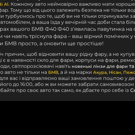
.
Кожному авто неймовірно важливо мати хороше
i А1
ар. Тому що від цього залежить безпека не тільки вод
Ми турбуємось про те, щоб ви не тільки отримували з
втомобілем, а ваша їзда у вечірній час доби стала бі
арах вашого БМВ Ф40
Ф40
з’явилась павутинка на
 чи навіть тріснула фара – ваш
вірний помічник у 
и БМВ просто, а оновити ще простіше!
ч причин, щоб відновити вашу рідну фару, а не купува
ді є в наявності скло для фари, корпуси на фари, рем
води, світлорозсіювачі навіть
т
новенькі лінзи для фари
 авто не тільки на
, а й на марки
,
,
БМВ
Акура
Нісан
Пеж
для вас і відправляємо ваші замовлення поштою у д
його до 16:00, або ж ви можете забрати самовивозом 
байте про своє авто так само, як дбаєте про себе із
С