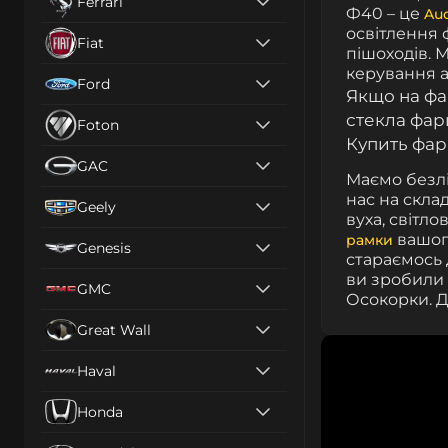
Ferrari
Ф40 – це
Aud
освітлення ф
Fiat
пішоходів. 
керування а
Ford
Якщо на ф
стекла фари
Foton
Купить фар
GAC
Маємо безлі
нас на скла
Geely
вуха, світло
вашого
рамки
Genesis
стараємось 
ви зробили 
GMC
Осокорки.
Д
Great Wall
Haval
Honda