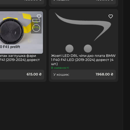
впак заглушка фари
Жовті LED DRL чіпи дхо плата BMW
41 (2019-2024) дорест
1 F40 F41 LED (2019-2024) дорест (4
шт.)
В наявності
615.00 ₴
1968.00 ₴
У кошик: