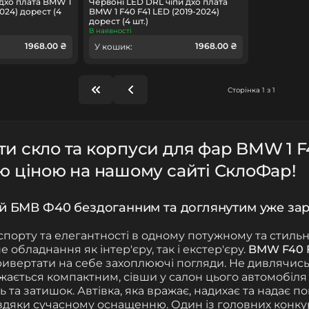
 дхо плата BMW 1
Червоні LED DRL чіпи дхо плата
2024) дорест (4
BMW 1 F40 F41 LED (2019-2024)
дорест (4 шт.)
В наявності
1968.00 ₴
1968.00 ₴
У кошик:
Сторінка 1 з 1
и скло та корпуси для фар BMW 1 F4
ю ціною на нашому сайті СклоФар!
ій БМВ Ф40 бездоганним та доглянутим уже зар
порту та елегантності в одному потужному та стильн
 обладнання як інтер'єру, так і екстер'єру.
BMW F40 
ривертати на себе захоплюючі погляди. Не дивлячись 
жається компактним, сівши у салон цього автомобіля 
 та затишок. Автівка, яка вражає, надихає та надає п
авдяки сучасному оснащенню
. Один із головних конк