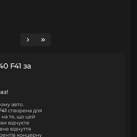
0 F41 за
аз!
ому авто.
F41
створена для
на те, що цей
ви відчуєте
овне відчуття
урентів концерну