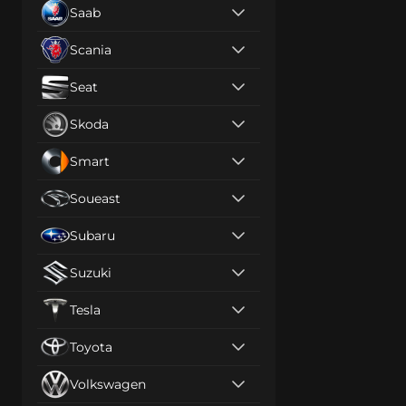
Saab
Scania
Seat
Skoda
Smart
Soueast
Subaru
Suzuki
Tesla
Toyota
Volkswagen