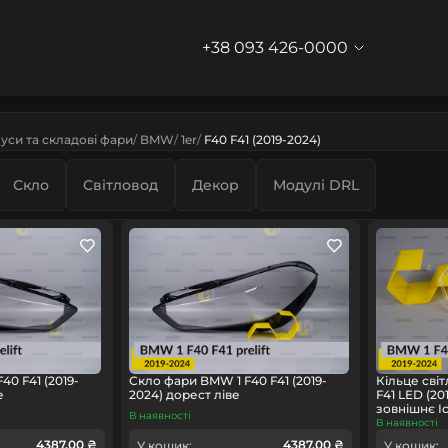
+38 093 426-0000
уси та складові фари
BMW
1er
F40 F41 (2019-2024)
Скло
Світловод
Декор
Модулі DRL
0 F41 (2019-
Скло фари BMW 1 F40 F41 (2019-
Кільце сві
е
2024) дорест ліве
F41 LED (20
зовнішнє I
В наявності
В наявності
4387.00 ₴
4387.00 ₴
У кошик:
У кошик: