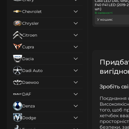
Сині LED DRL чіпи
F40 F41 LED (2019-
шт.)
Chevrolet
В наявності
У кошик:
Chrysler
Citroen
Cupra
Dacia
Придбат
вигідно
Dadi Auto
Daewoo
Зробіть св
DAF
Поєднання с
Високоякісне
Denza
того, щоб п
хетчбек вва
Dodge
просторність
безпеки, з