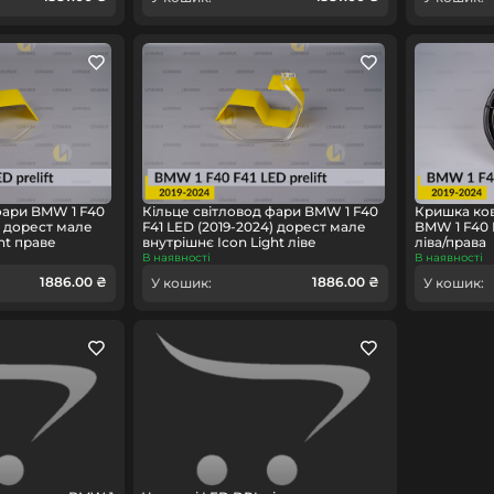
фари BMW 1 F40
Кільце світловод фари BMW 1 F40
Кришка ко
) дорест мале
F41 LED (2019-2024) дорест мале
BMW 1 F40 F
ht праве
внутрішнє Icon Light ліве
ліва/права
В наявності
В наявності
1886.00 ₴
1886.00 ₴
У кошик:
У кошик: