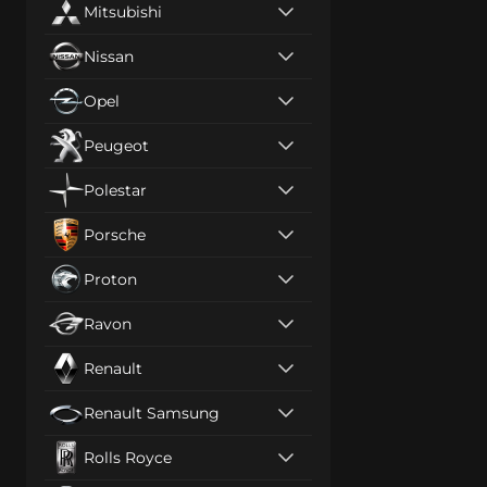
Mitsubishi
Nissan
Opel
Peugeot
Polestar
Porsche
Proton
Ravon
Renault
Renault Samsung
Rolls Royce