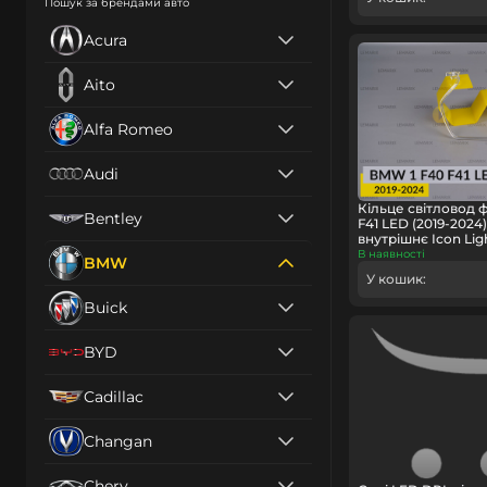
Пошук за брендами авто
Acura
Aito
Alfa Romeo
Audi
Кільце світловод 
Bentley
F41 LED (2019-2024
внутрішнє Icon Lig
В наявності
BMW
У кошик:
Buick
BYD
Cadillac
Changan
Chery