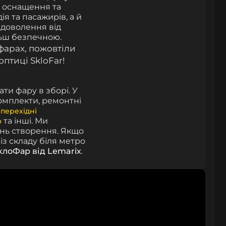
 оснащення та
ія та пасажирів, а й
адоволення від
льш безпечною.
 фарах, пожовтіли
оптиці SkloFar!
ти фару в зборі. У
комплекти, ремонтні
а
перехідні
та інші.
Ми
о
ень створення. Якщо
із складу біля метро
клоФар від Lemarix
.