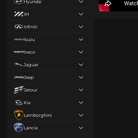
Hyundai
IM
Infiniti
Isuzu
Iveco
Jaguar
Jeep
Jetour
Kia
Lamborghini
Lancia