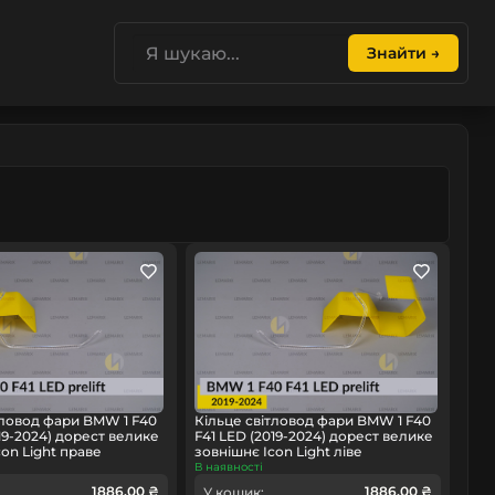
Знайти →
тловод фари BMW 1 F40
Кільце світловод фари BMW 1 F40
19-2024) дорест велике
F41 LED (2019-2024) дорест велике
con Light праве
зовнішнє Icon Light ліве
В наявності
1886.00 ₴
1886.00 ₴
У кошик: