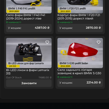
некоректної роботи, радимо купить світловод (кільце
світловода фари) замість нової оптики в зборі, це
заощадить ваш час та гроші!
Скло фари BMW 1 F40 F41
Корпус фари BMW 1 F20 F21
(2019-2024) дорест ліве
(2011-2015) дорест лівий
В наявності
В наявності
4387.00 ₴
2870.00 ₴
У кошик:
У кошик:
Скло заднього ліхтаря
BI-LED лінзи в фари Lemarix
зовнішнє в крилі BMW 5 G30
313
Sedan (2016-2020) дорест
В наявності
Out Of Stock
11685.00 ₴
праве
2214.00 ₴
У кошик:
Замовити