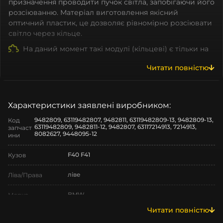
призначення проводити пучок світла, запобігаючи його
розсіюванню. Матеріал виготовлення якісний
оптичний пластик, це дозволяє рівномірно розсіювати
світло через кільце.
На даний момент такі модулі (кільцеві) є тільки на
BMW. Cветоводи на інші марки є, але відрізняються по
Читати повністю
формі.
Які ж плюси мають ангельські очі?
Покращена Видимість:
одна з функцій
ангельських очей режим денних ходових вогнів,
Характеристики заявлені виробником:
який підвищує видимість автомобіля вдень,
9482809, 63119482807, 9482811, 63119482809-13, 9482809-13,
Код
роблячи його більш помітним на дорозі для інших
63119482809, 9482811-12, 9482807, 63117214913, 7214913,
запчаст
8082627, 9448095-12
водіїв.
ини
Персоналізація:
Lightguide bmw доступні в різних
стилях та дизайнах, що дає можливість вибрати
F40 F41
Кузов
опцію, яка найкраще відповідає вашому смаку та
стилю.
ліве
Ліва/Права
Довговічність:
Багато ангельських очей
виготовляються з високоякісних матеріалів, які
BMW
Марка
забезпечують довговічність і надійність
Читати повністю
освітлення протягом тривалого періоду
1
Модель