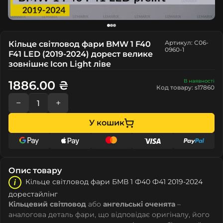
Артикул: C06-
Кільце світловод фари BMW 1 F40
0960-1
F41 LED (2019-2024) дорест велике
зовнішнє Icon Light ліве
В наявності
1886.00 ₴
Код товару: s17860
−
+
У кошик
Опис товару
Кільце світловод фари БМВ 1 Ф40 Ф41 2019-2024
дорестайлінг
Кільцевий світловод
або
ангельські оченята
–
аналогова деталь фари, що відповідає оригіналу, його