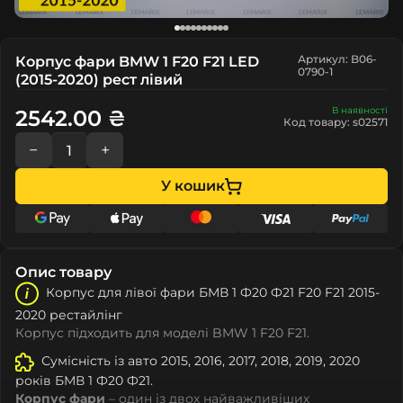
Артикул: B06-
Корпус фари BMW 1 F20 F21 LED
0790-1
(2015-2020) рест лівий
В наявності
2542.00 ₴
Код товару: s02571
−
+
У кошик
Опис товару
Корпус для лівої фари БМВ 1 Ф20 Ф21 F20 F21 2015-
2020 рестайлінг
Корпус підходить для моделі BMW 1 F20 F21.
Сумісність із авто 2015, 2016, 2017, 2018, 2019, 2020
років БМВ 1 Ф20 Ф21.
Корпус фари
– один із двох найважливіших