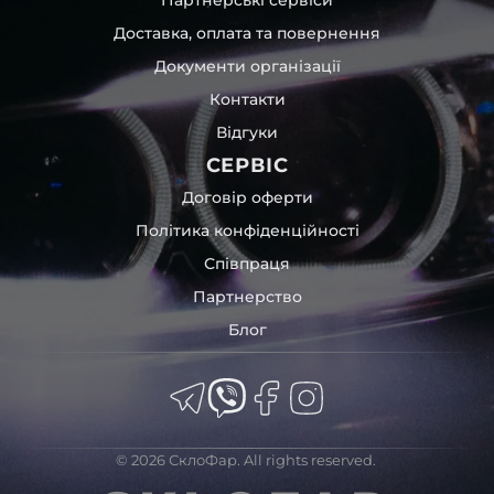
час перевезення та цілком прибирає вірогідність
Доставка, оплата та повернення
пошкодження товару внаслідок механічних впливів під
час транспортування поштою.
Документи організації
Детальніше про доставку…
Контакти
Комплектація товару виробника та зовнішній вигляд
Відгуки
товару можуть відрізнятися від фотографій,
представлених на сайті.
СЕРВІС
Якщо ви шукаєте такі послуги, як заміна скла фари,
Договір оферти
розпакування та перепакування фар, відновлення та
Політика конфіденційності
ремонт фар, заміна лінз Xenon LED BI-LED, ремонт скла,
Співпраця
корпусу та кріплення фари, налаштування світла,
коригування, діагностика та полірування фари, наші
Партнерство
партнерські сервіси готові надати допомогу по всій
Блог
Україні.
Ми опанували мистецтво автосвітла, і це підтвердять
тисячі задоволених клієнтів. Розмаїття вибору, постійна
наявність на складі, свіжі поступлення, доступна ціна,
швидке доставлення та висока якість товарів!
© 2026 СклоФар. All rights reserved.
Із часом передня фара BMW може мати такі проблеми: