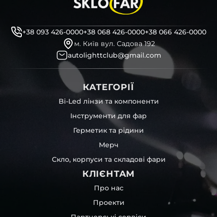
декоративні маски
професійні інструменти для розбору фари
бутиловий герметик для збору фари
+38 093 426-0000
+38 068 426-0000
+38 066 426-0000
рідини для розбирання фари
м. Київ вул. Садова 192
і також для автомобілів
Jetour
,
Lemarix
,
Porsche
,
Dodge
autolighttclub@gmail.com
та інших, які будуть на 100 % сумісними із оригінальною
фарою вашої моделі авто.
КАТЕГОРІЇ
Фотографії скла і корпусів, розміщені на сайті –
автентичні та унікальні. Зроблені за допомогою
Bi-Led лінзи та компоненти
професійного обладнання у нашому офісі та оптовому
Інструменти для фар
складі в Києві. З метою захисту від недозволеного
копіювання – на всіх фотографіях розміщений водяний
Герметик та рідини
знак із нашим логотипом – для швидкої ідентифікації.
Мерч
Без письмового дозволу заборонено використовувати
будь-які фотографії з нашого веб-сайту.
Скло, корпуси та складові фари
Можна придбати окремо як одне скло чи корпус,
КЛІЄНТАМ
так і пару чи комплект. Кожну одиницю товару наші
співробітники на складі ретельно перевіряють та
Про нас
дбайливо запаковують спочатку у декілька шарів
Проекти
захисної стрейч-плівки, потім у додаткову плівку з
повітрям – і все це повноцінно захищає скло фари під
Партнерські сервіси