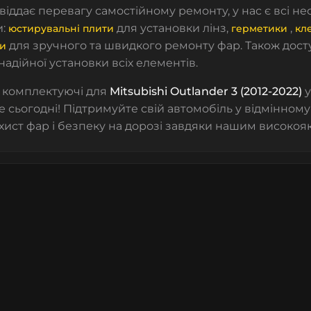
 віддає перевагу самостійному ремонту, у нас є всі н
и:
для установки лінз
,
,
юстирувальні плити
герметики
кл
для зручного та швидкого ремонту фар. Також дос
ти
надійної установки всіх елементів.
 комплектуючі для
Mitsubishi Outlander 3 (2012-2022)
у
е сьогодні! Підтримуйте свій автомобіль у відмінному
хист фар і безпеку на дорозі завдяки нашим високоя