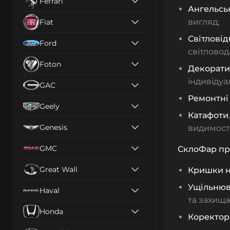
Ferrari
Ангельськ
вигляд;
Fiat
Світловід
Ford
світлово
Foton
Декорати
індивідуа
GAC
Ремонтні
Geely
Катафоти
Genesis
видимості
GMC
CклоФар пр
Great Wall
Кришки 
Ущільнюв
Haval
та захища
Honda
Коректор