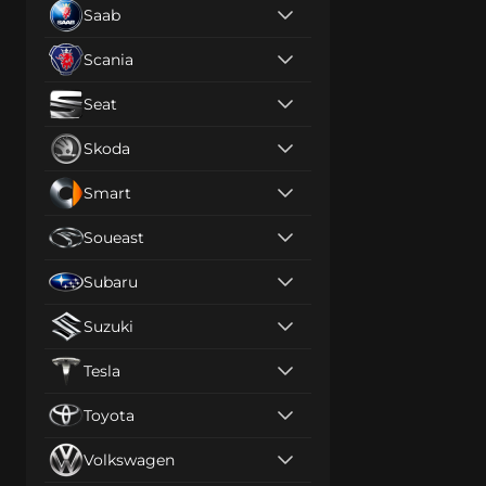
Saab
Scania
Seat
Skoda
Smart
Soueast
Subaru
Suzuki
Tesla
Toyota
Volkswagen