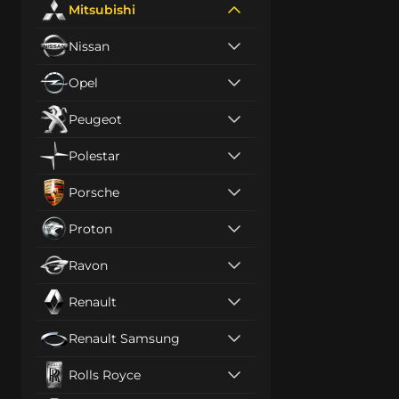
Mitsubishi
Nissan
Opel
Peugeot
Polestar
Porsche
Proton
Ravon
Renault
Renault Samsung
Rolls Royce