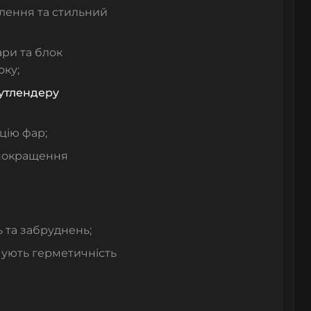
тлення та стильний
ари
та
блок
оку;
утлендеру
цію фар;
покращення
 та забруднень;
ечують герметичність