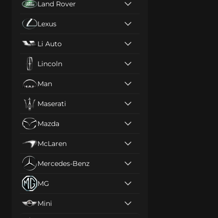
Land Rover
Lexus
Li Auto
Lincoln
Man
Maserati
Mazda
McLaren
Mercedes-Benz
MG
Mini