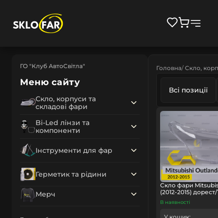
ГО "Клуб АвтоСвітла"
Головна
Скло, корп
Меню сайту
Всі позиції
Скло, корпуси та
складові фари
Bi-Led лінзи та
компоненти
Інструменти для фар
Герметик та рідини
Скло фари Mitsubis
(2012-2015) дорест/
Мерч
В наявності
У кошик: