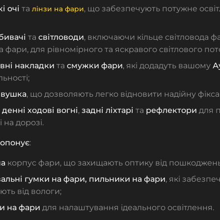
і очі
та
, що забезпечують потужне осві
лінзи на фари
бивачі
та
світловоди
, включаючи
кільце світловода ф
да фари
, для рівномірного та яскравого світлового пот
вні накладки
та
смужки фари
, які додадуть вашому
А
льності;
 вушка
, що дозволяють легко відновити надійну фікса
,
денні ходові вогні
,
задні ліхтарі
та
рефлектори
для 
 на дорозі.
опонує
:
на
корпус фари
, що захищають оптику від пошкоджень
альні гумки на фари, пильники на фари
, які забезп
ють від вологи;
и на фари
для налаштування ідеального освітлення.