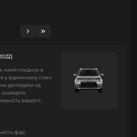
2022)
, який поєднує в
я у відмінному стані
сно доглядати за
 знайдете
тивність вашого
ність фар;