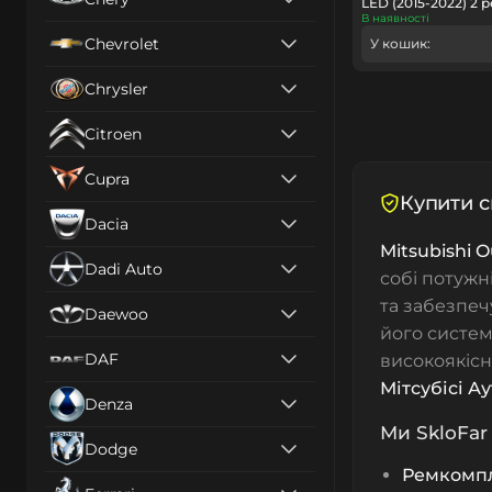
LED (2015-2022) 2 р
В наявності
Chevrolet
У кошик:
Chrysler
Citroen
Cupra
Купити с
Dacia
Mitsubishi O
Dadi Auto
собі потужн
та забезпеч
Daewoo
його систем
DAF
високоякісн
Мітсубісі А
Denza
Ми SkloFar
Dodge
Ремкомп