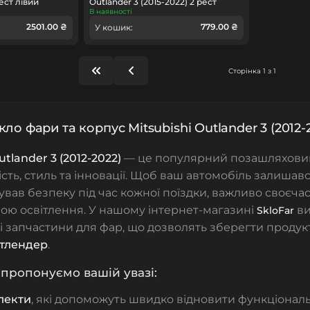
ест лівий
Outlander 3 (2015-2022) 2 рест
В наявності
2501.00 ₴
779.00 ₴
У кошик:
Сторінка 1 з 1
кло фари та корпус Mitsubishi Outlander 3 (2012-
utlander 3 (2012-2022)
— це популярний позашляховик
ість, стиль та інновації. Щоб ваш автомобіль залишавс
ував безпеку під час кожної поїздки, важливо своєча
ою освітлення. У нашому інтернет-магазині
ви
SkloFar
і запчастини для фар, що дозволять зберегти продук
утлендер
.
 пропонуємо вашій увазі:
лекти
, які допоможуть швидко відновити функціональ