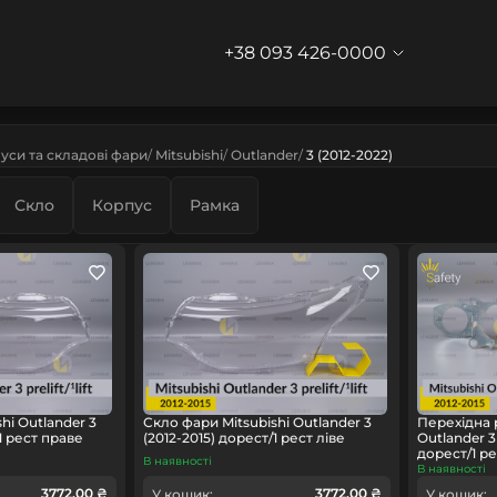
+38 093 426-0000
уси та складові фари
Mitsubishi
Outlander
3 (2012-2022)
Скло
Корпус
Рамка
hi Outlander 3
Скло фари Mitsubishi Outlander 3
Перехідна 
1 рест праве
(2012-2015) дорест/1 рест ліве
Outlander 3
дорест/1 ре
В наявності
В наявності
3772.00 ₴
3772.00 ₴
У кошик:
У кошик: