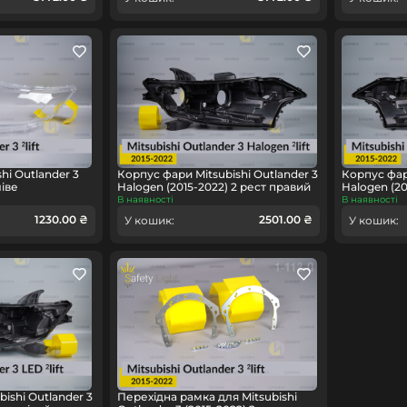
hi Outlander 3
Корпус фари Mitsubishi Outlander 3
Корпус фари
ліве
Halogen (2015-2022) 2 рест правий
Halogen (20
В наявності
В наявності
1230.00 ₴
2501.00 ₴
У кошик:
У кошик:
ishi Outlander 3
Перехідна рамка для Mitsubishi