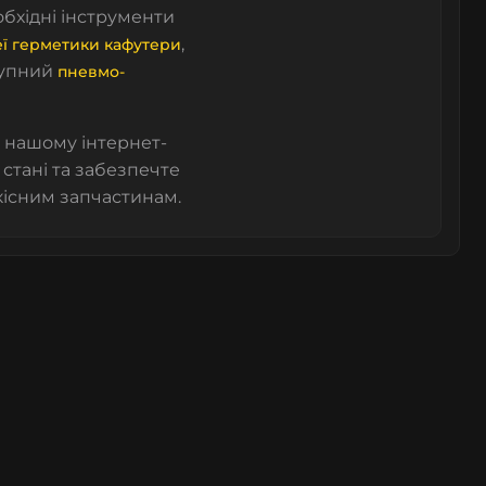
еобхідні інструменти
,
еї герметики кафутери
тупний
пневмо-
 нашому інтернет-
 стані та забезпечте
кісним запчастинам.