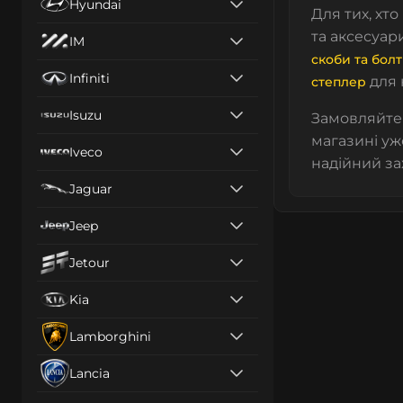
Hyundai
Для тих, хто
та аксесуар
IM
скоби та бол
Infiniti
для 
степлер
Isuzu
Замовляйте
магазині уж
Iveco
надійний за
Jaguar
Jeep
Jetour
Kia
Lamborghini
Lancia