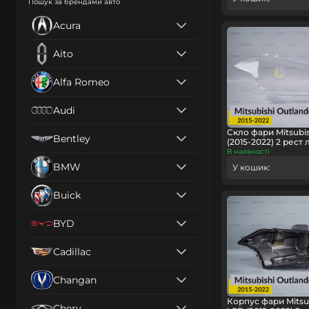
Пошук за брендами авто
Acura
Aito
Alfa Romeo
Audi
Скло фари Mitsubis
Bentley
(2015-2022) 2 рест 
В наявності
BMW
У кошик:
Buick
BYD
Cadillac
Changan
Корпус фари Mitsub
Chery