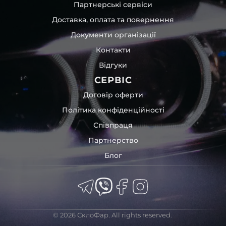
Партнерські сервіси
Доставка, оплата та повернення
Документи організації
Контакти
Відгуки
СЕРВІС
Договір оферти
Політика конфіденційності
Співпраця
Партнерство
Блог
© 2026 СклоФар. All rights reserved.