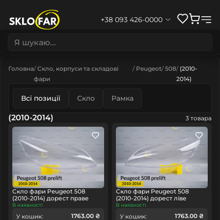
+38 093 426-0000
Головна
Скло, корпуси та складові
Peugeot
508
(2010-
фари
2014)
Всі позиції
Скло
Рамка
(2010-2014)
3 товара
Скло фари Peugeot 508
Скло фари Peugeot 508
(2010-2014) дорест праве
(2010-2014) дорест ліве
В наявності
В наявності
1763.00 ₴
1763.00 ₴
У кошик:
У кошик: