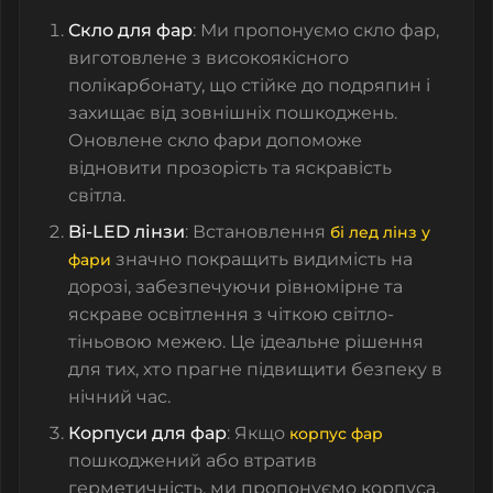
Скло для фар
: Ми пропонуємо
скло фар
,
виготовлене з високоякісного
полікарбонату, що стійке до подряпин і
захищає від зовнішніх пошкоджень.
Оновлене
скло фари
допоможе
відновити прозорість та яскравість
світла.
Bi-LED лінзи
: Встановлення
бі лед лінз у
значно покращить видимість на
фари
дорозі, забезпечуючи рівномірне та
яскраве освітлення з чіткою світло-
тіньовою межею. Це ідеальне рішення
для тих, хто прагне підвищити безпеку в
нічний час.
Корпуси для фар
: Якщо
корпус фар
пошкоджений або втратив
герметичність, ми пропонуємо
корпуса
,