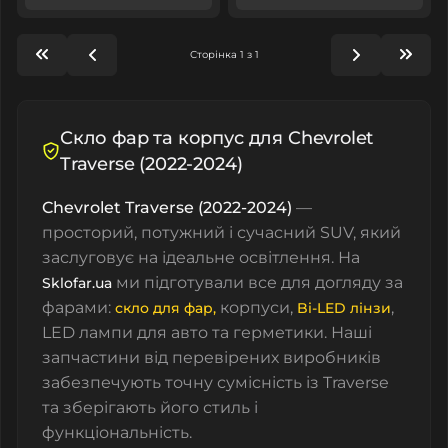
Сторінка 1 з 1
Скло фар та корпус для Chevrolet
Traverse (2022-2024)
Chevrolet Traverse (2022-2024)
—
просторий, потужний і сучасний SUV, який
заслуговує на ідеальне освітлення. На
ми підготували все для догляду за
Sklofar.ua
фарами:
корпуси
,
,
скло для фар
,
Bi-LED лінзи
LED лампи для авто
та
герметики
. Наші
запчастини від перевірених виробників
забезпечують точну сумісність із Traverse
та зберігають його стиль і
функціональність.