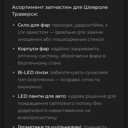
Асортимент запчастин для Шевроле
Траверси:
Скло для фар
: прозоре, ударостійке, з
UV-захистом — ідеальне для заміни
зношених або пошкоджених стекол.
Корпуси фар
: надійно закривають
оптичну систему, зберігаючи фари в
безпечному стані.
Bi-LED лінзи
: забезпечують сучасний
тип освітлення — яскраво, чітко та
економно.
LED лампи для авто
: чудове рішення для
покращення світлового потоку без
додаткового навантаження на
електросистему.
Герметики та ущільнювачі
: тримають