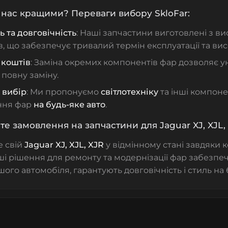
нас кращими? Переваги вибору SkloFar:
ь та довговічність
: Наші запчастини виготовлені з ви
в, що забезпечує тривалий термін експлуатації та вис
 коштів
: Заміна окремих компонентів фар дозволяє у
 повну заміну.
 вибір
: Ми пропонуємо
світлотехніку
та інші компон
ння фар
на будь-яке авто
.
 замовлення на запчастини для Jaguar XJ, XJL, 
е свій
Jaguar XJ, XJL, XJR
у відмінному стані завдяки
аші рішення для ремонту та модернізації фар забезпе
ого автомобіля, гарантують довговічність і стиль на 