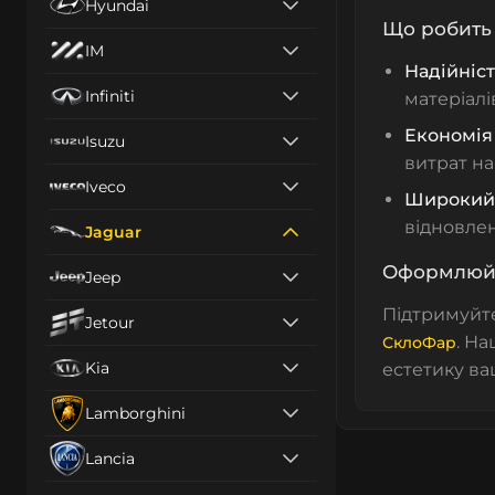
Hyundai
Що робить 
IM
Надійніст
Infiniti
матеріалі
Економія
Isuzu
витрат на
Iveco
Широкий
відновле
Jaguar
Оформлюйте
Jeep
Підтримуйт
Jetour
. Н
СклоФар
Kia
естетику ваш
Lamborghini
Lancia