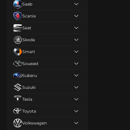
Saab
Scania
Seat
Skoda
Smart
Soueast
Subaru
Suzuki
Tesla
Toyota
Volkswagen