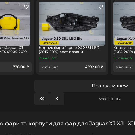
ля Jaguar XJ
Корпус фари Jaguar XJ X351 LED
Корпус фар
AFS (2009-2019)
(2015-2019) рест правий
(2015-2019)
В наявності
В наявності
738.00 ₴
4592.00 ₴
У кошик:
У кошик:
Показати ще
Сторінка 1 з 2
о фари та корпуси для фар для Jaguar XJ XJL XJ