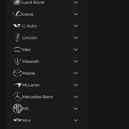
Land Rover
Lexus
Li Auto
Lincoln
Man
Maserati
Mazda
McLaren
Mercedes-Benz
MG
Mini