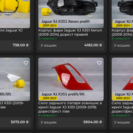
ля Jaguar XJ
Корпус фари Jaguar XJ X351 Xenon
Корпус фар
(2009-2014) дорест правий
(2009-2014)
В наявності
В наявності
738.00 ₴
4182.00 ₴
У кошик:
У кошик:
J X351 (2009-
Скло заднього ліхтаря зовнішнє в
Скло заднь
ліве
крилі Jaguar XJ X351 (2009-2019)
крилі Jagua
дорест/рест ліве
дорест/рес
В наявності
В наявності
3075.00 ₴
5904.00 ₴
У кошик:
У кошик: