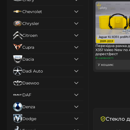
Chevrolet
Chrysler
Citroen
Перехідна рамка д
Cupra
X351 Valeo New no 
дорест/рест
В наявності
Dacia
У кошик:
Dadi Auto
Daewoo
DAF
Denza
Cтекло д
Dodge