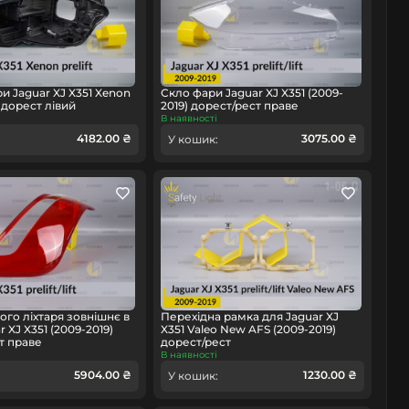
и Jaguar XJ X351 Xenon
Скло фари Jaguar XJ X351 (2009-
 дорест лівий
2019) дорест/рест праве
В наявності
4182.00 ₴
3075.00 ₴
У кошик:
ого ліхтаря зовнішнє в
Перехідна рамка для Jaguar XJ
r XJ X351 (2009-2019)
X351 Valeo New AFS (2009-2019)
т праве
дорест/рест
В наявності
5904.00 ₴
1230.00 ₴
У кошик: