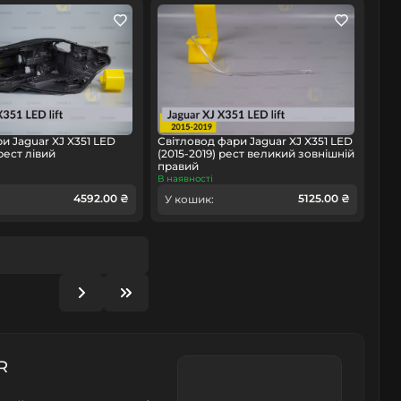
и Jaguar XJ X351 LED
Світловод фари Jaguar XJ X351 LED
 рест лівий
(2015-2019) рест великий зовнішній
правий
В наявності
4592.00 ₴
5125.00 ₴
У кошик:
R