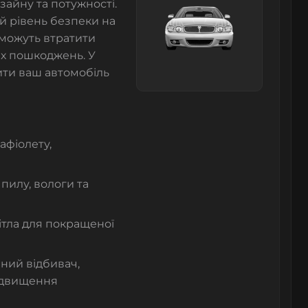
зайну та потужності.
й рівень безпеки на
 можуть втратити
их пошкоджень. У
ити ваш автомобіль
афіолету,
 пилу, вологи та
ітла для покращеної
аний відбивач,
ідвищення