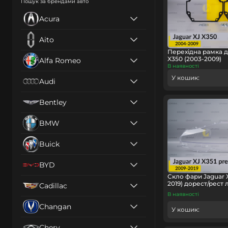
Пошук за брендами авто
Acura
Aito
Перехідна рамка д
X350 (2003-2009)
Alfa Romeo
В наявності
У кошик:
Audi
Bentley
BMW
Buick
BYD
Скло фари Jaguar X
2019) дорест/рест 
Cadillac
В наявності
Changan
У кошик:
Chery