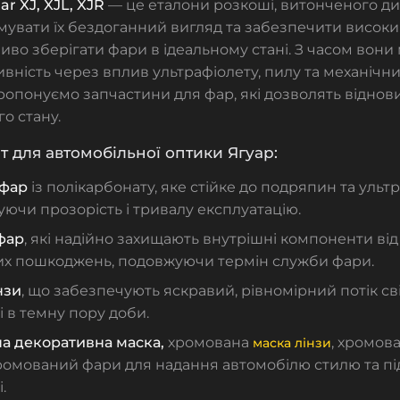
ar XJ, XJL, XJR
— це еталони розкоші, витонченого ди
увати їх бездоганний вигляд та забезпечити високи
ливо зберігати фари в ідеальному стані. З часом вони
вність через вплив ультрафіолету, пилу та механічн
опонуємо запчастини для фар, які дозволять віднов
о стану.
 для автомобільної оптики Ягуар:
 фар
із полікарбонату, яке стійке до подряпин та ультр
ючи прозорість і тривалу експлуатацію.
фар
, які надійно захищають внутрішні компоненти від
их пошкоджень, подовжуючи термін служби фари.
нзи
, що забезпечують яскравий, рівномірний потік св
 в темну пору доби.
а декоративна маска,
хромована
, хромов
маска лінзи
ромований фари
для надання автомобілю стилю та п
.