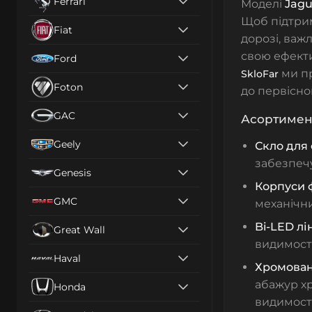
Ferrari
Моделі
Jagu
Щоб підтрим
Fiat
дорозі, важ
свою ефекти
Ford
ми пр
SkloFar
Foton
до первісног
GAC
Асортимент
Geely
Скло для
забезпечу
Genesis
Корпуси 
GMC
механічн
Bi-LED лі
Great Wall
видимості
Haval
Хромован
абажур х
Honda
видимості