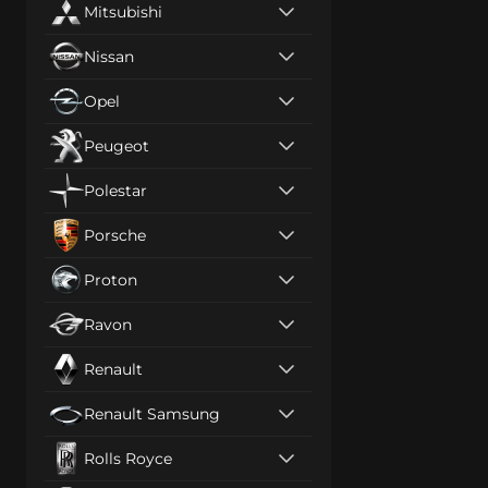
Mitsubishi
Nissan
Opel
Peugeot
Polestar
Porsche
Proton
Ravon
Renault
Renault Samsung
Rolls Royce