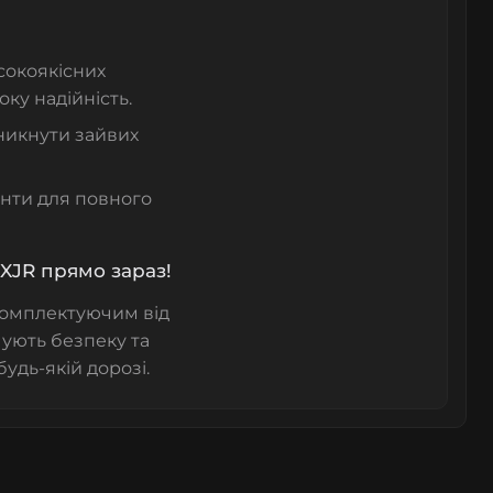
сокоякісних
оку надійність.
никнути зайвих
енти для повного
XJR прямо зараз!
 комплектуючим від
чують безпеку та
будь-якій дорозі.