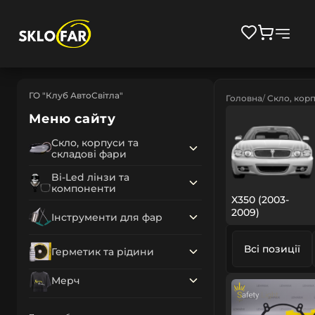
ГО "Клуб АвтоСвітла"
Головна
Скло, корп
Меню сайту
Скло, корпуси та
складові фари
Bi-Led лінзи та
компоненти
X350 (2003-
2009)
Інструменти для фар
Всі позиції
Герметик та рідини
Мерч