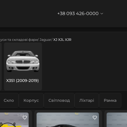
+38 093 426-0000
уси та складові фари
Jaguar
XJ XJL XJR
X351 (2009-2019)
Скло
Корпус
Світловод
Ліхтарі
Рамка