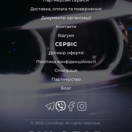
час перевезення та цілком прибирає вірогідність
Доставка, оплата та повернення
пошкодження товару внаслідок механічних впливів під
час транспортування поштою.
Документи організації
Детальніше про доставку…
Контакти
Комплектація товару виробника та зовнішній вигляд
Відгуки
товару можуть відрізнятися від фотографій,
представлених на сайті.
СЕРВІС
Якщо ви шукаєте такі послуги, як заміна скла фари,
Договір оферти
розпакування та перепакування фар, відновлення та
Політика конфіденційності
ремонт фар, заміна лінз Xenon LED BI-LED, ремонт скла,
Співпраця
корпусу та кріплення фари, налаштування світла,
коригування, діагностика та полірування фари, наші
Партнерство
партнерські сервіси готові надати допомогу по всій
Блог
Україні.
Ми опанували мистецтво автосвітла, і це підтвердять
тисячі задоволених клієнтів. Розмаїття вибору, постійна
наявність на складі, свіжі поступлення, доступна ціна,
швидке доставлення та висока якість товарів!
© 2026 СклоФар. All rights reserved.
Із часом передня фара Jaguar може мати такі
проблеми: