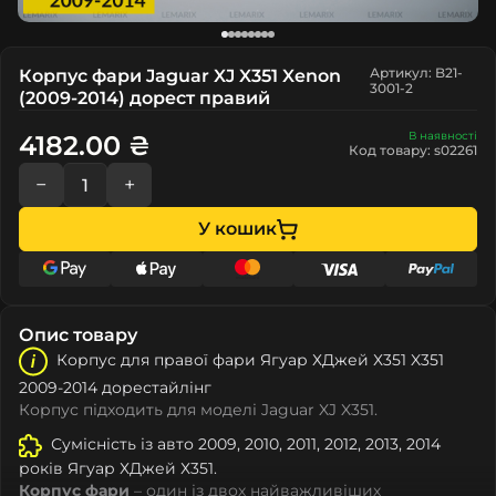
Артикул: B21-
Корпус фари Jaguar XJ X351 Xenon
3001-2
(2009-2014) дорест правий
В наявності
4182.00 ₴
Код товару: s02261
−
+
У кошик
Опис товару
Корпус для правої фари Ягуар ХДжей Х351 X351
2009-2014 дорестайлінг
Корпус підходить для моделі Jaguar XJ X351.
Сумісність із авто 2009, 2010, 2011, 2012, 2013, 2014
років Ягуар ХДжей Х351.
Корпус фари
– один із двох найважливіших