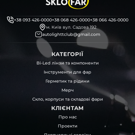
декоративні маски
професійні інструменти для розбору фари
бутиловий герметик для збору фари
+38 093 426-0000
+38 068 426-0000
+38 066 426-0000
рідини для розбирання фари
м. Київ вул. Садова 192
і також для автомобілів
Saab
,
MIO
,
Mclaren
,
Seat
та
autolighttclub@gmail.com
інших, які будуть на 100 % сумісними із оригінальною
фарою вашої моделі авто.
КАТЕГОРІЇ
Фотографії скла і корпусів, розміщені на сайті –
автентичні та унікальні. Зроблені за допомогою
Bi-Led лінзи та компоненти
професійного обладнання у нашому офісі та оптовому
Інструменти для фар
складі в Києві. З метою захисту від недозволеного
копіювання – на всіх фотографіях розміщений водяний
Герметик та рідини
знак із нашим логотипом – для швидкої ідентифікації.
Мерч
Без письмового дозволу заборонено використовувати
будь-які фотографії з нашого веб-сайту.
Скло, корпуси та складові фари
Можна придбати окремо як одне скло чи корпус,
КЛІЄНТАМ
так і пару чи комплект. Кожну одиницю товару наші
співробітники на складі ретельно перевіряють та
Про нас
дбайливо запаковують спочатку у декілька шарів
Проекти
захисної стрейч-плівки, потім у додаткову плівку з
повітрям – і все це повноцінно захищає скло фари під
Партнерські сервіси