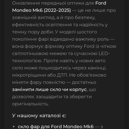
Оновлення передньої оптики для
Ford
Mondeo Mk6 (2022–2025)
— це не лише про
зовнішній вигляд, а й про безпеку,
ефективність освітлення та надійність у
темну пору доби. У моделі шостого
покоління фарі відведено важливу роль —
вона формує фірмову оптику Ford із чіткою
світлотіньовою межею та сучасною LED-
технологією. Проте навіть у нових авто
скло може пошкодитись через камінці,
мікротріщини або ДТП. Не обов’язково
міняти фару повністю — достатньо
замінити лише скло чи корпус
, що
дозволяє заощадити та зберегти
оригінальність.
У нашому каталозі є:
скло фар для Ford Mondeo Mk6
— з