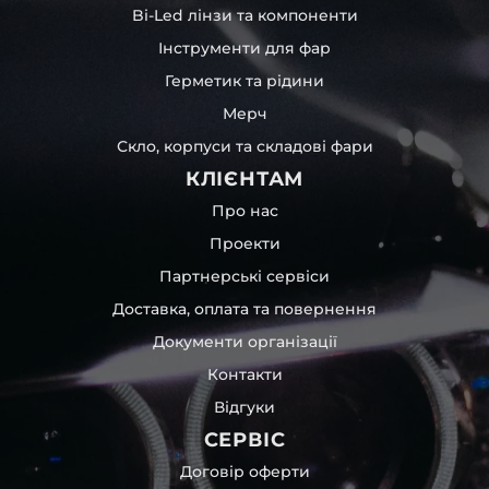
Bi-Led лінзи та компоненти
Інструменти для фар
Герметик та рідини
Мерч
Скло, корпуси та складові фари
КЛІЄНТАМ
Про нас
Проекти
Партнерські сервіси
Доставка, оплата та повернення
Документи організації
Контакти
Відгуки
СЕРВІС
Договір оферти