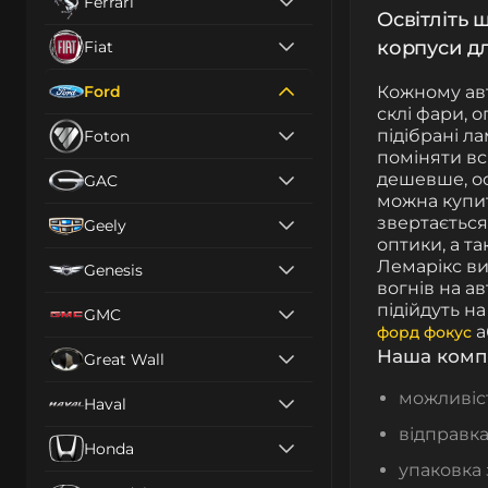
Ferrari
Освітліть 
корпуси д
Fiat
Ford
Кожному авт
склі фари, 
підібрані л
Foton
поміняти вс
дешевше, о
GAC
можна купит
звертається
Geely
оптики, а т
Лемарікс ви
Genesis
вогнів на ав
підійдуть на
GMC
а
форд фокус
Наша комп
Great Wall
можливіст
Haval
відправка
Honda
упаковка 