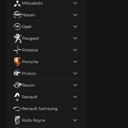
Mitsubishi
Nissan
Opel
Peugeot
Polestar
Porsche
Proton
Ravon
Renault
Renault Samsung
Rolls Royce