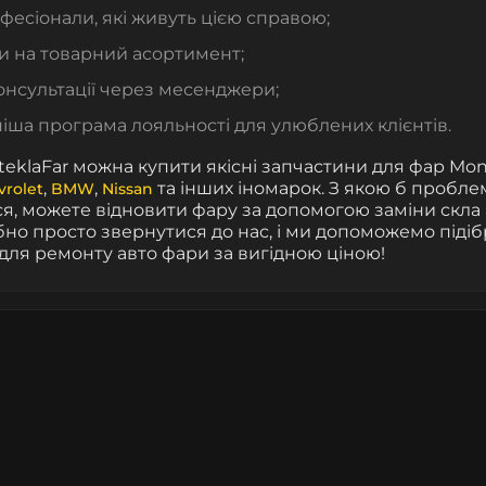
есіонали, які живуть цією справою;
и на товарний асортимент;
онсультації через месенджери;
іша програма лояльності для улюблених клієнтів.
SteklaFar можна купити якісні запчастини для фар Mon
,
,
та інших іномарок. З якою б пробле
vrolet
BMW
Nissan
ся, можете відновити фару за допомогою заміни скла 
бно просто звернутися до нас, і ми допоможемо підіб
для ремонту авто фари за вигідною ціною!