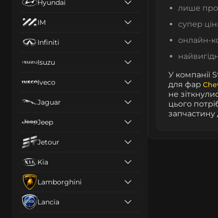
Hyundai
лише проф
IM
супер цін
онлайн-к
Infiniti
найвигідн
Isuzu
У компанії 
Iveco
для фар
Che
не зіткнули
Jaguar
цього потрі
запчастину 
Jeep
Jetour
Kia
Lamborghini
Lancia