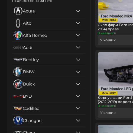
Пошук за брендами авто
Acura
Aito
Скло фари Ford Mo
2014) праве
В наявності
Alfa Romeo
У кошик:
Audi
Bentley
BMW
Buick
BYD
Корпус фари Ford
(2012-2019) дорест 
В наявності
Cadillac
У кошик:
Changan
Chery