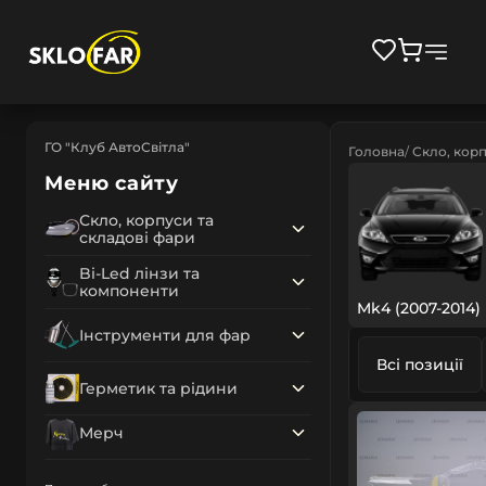
ГО "Клуб АвтоСвітла"
Головна
Скло, корп
Меню сайту
Скло, корпуси та
складові фари
Bi-Led лінзи та
компоненти
Mk4 (2007-2014)
Інструменти для фар
Всі позиції
Герметик та рідини
Мерч