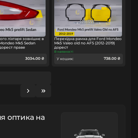
ого ліхтаря зовнішнє в
Перехідна рамка для Ford Mondeo
 Mondeo Mk5 Sedan
Mk5 Valeo old no AFS (2012-2019)
 дорест праве
дорест
В наявності
3034.00 ₴
738.00 ₴
У кошик:
я оптика на