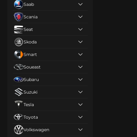
Saab
Scania
Seat
Skoda
Smart
Soueast
Subaru
Suzuki
Tesla
Toyota
Volkswagen