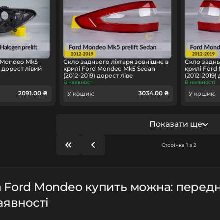
 Mondeo Mk5
Скло заднього ліхтаря зовнішнє в
Скло заднь
) дорест лівий
крилі Ford Mondeo Mk5 Sedan
крилі Ford
(2012-2019) дорест ліве
(2012-2019)
В наявності
В наявності
2091.00 ₴
3034.00 ₴
У кошик:
У кошик:
Показати ще
Сторінка 1 з 2
 Ford Mondeo купить можна: передн
аявності