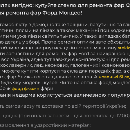
шлях вигідно: купуйте стекло для ремонта фар
ля ремонта фар Форд Мондео!
омобілісту відомо, що таке тріщини, павутиння та г
оптичні плями на лінзах, а також механічні пошкоджен
ампи чи уже лінзи світять тьмяно. У таких випадках ба
ю деталь у зборі. Проте ремонт оптики авто обходить
собливо якщо звернутися до інтернет-магазину
stekl
и запчастини для ремонту фар Ford за найкращою ц
 вся Україна, адже тут завжди є комплектуючі для рем
акож лазерних, лед, неонових, галогенних і ксенонових
 можете купити корпуси та скла для передніх фар, а 
то, фар ближнього та дальнього світла. А
новенькі бі ле
 будь яку модель і кузов! Чи то на оптика форд монде
бо ж
фари.
форд фьюжн
анія недарма користується величезною популяр
ь самовивозу та доставка по всій території України;
 щодня (при оплаті запчастин для автосвітла до 17:00)
замовлення в ударостійкий матеріал;