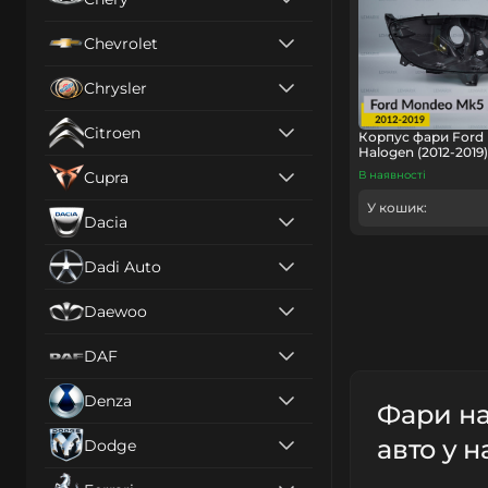
Chevrolet
Chrysler
Citroen
Корпус фари Ford
Halogen (2012-2019
Cupra
В наявності
У кошик:
Dacia
Dadi Auto
Daewoo
DAF
Denza
Фари на
авто у н
Dodge