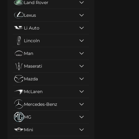
Land Rover
Lexus
Li Auto
Lincoln
Man
Maserati
Mazda
McLaren
Mercedes-Benz
MG
Mini