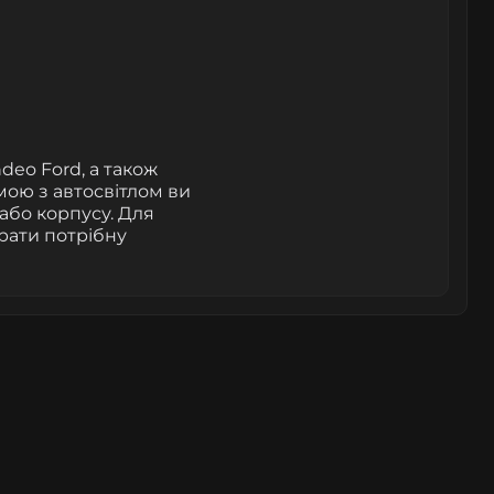
deo Ford, а також
мою з автосвітлом ви
або корпусу. Для
рати потрібну