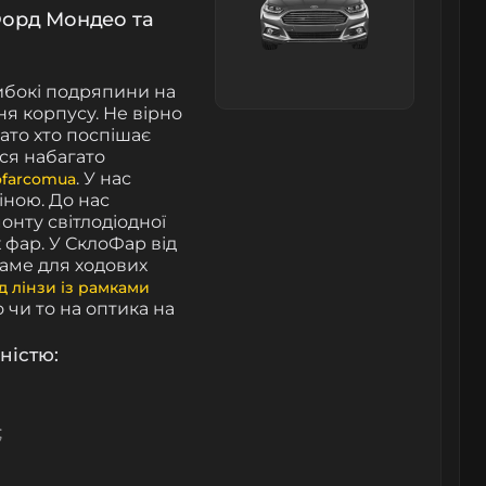
 Форд Мондео та
либокі подряпини на
ня корпусу. Не вірно
гато хто поспішає
ся набагато
. У нас
ofarcomua
іною. До нас
онту світлодіодної
 фар. У СклоФар від
саме для ходових
д лінзи із рамками
о чи то на оптика на
ністю:
;