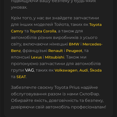
підвищуючи вашу безпеку у будь-яких
умовах.
Крім того, у нас ви знайдете запчастини
для інших моделей Тойота, таких як
Toyota
та
, а також для
Camry
Toyota Corolla
автомобілів різних виробників з усього
світу, включаючи німецькі
і
BMW
Mercedes-
, французькі
і
, та
Benz
Renault
Peugeot
японські
і
. Також ми
Lexus
Mitsubishi
пропонуємо запчастини для автомобілів
групи
VAG
, таких як
,
,
Volkswagen
Audi
Škoda
та
.
SEAT
Забезпечте своєму Toyota Prius надійне
обслуговування разом із нами СклоФар.
Обирайте якість, довговічність та безпеку,
довіряючи свій автомобіль професіоналам!