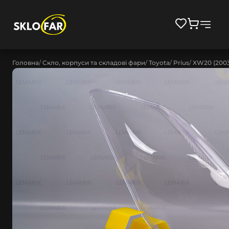
Головна
Скло, корпуси та складові фари
Toyota
Prius
XW20 (2003