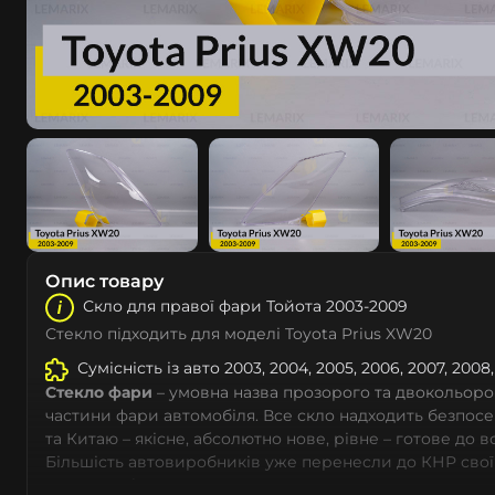
Опис товару
Скло для правої фари Тойота 2003-2009
Стекло підходить для моделі Toyota Prius XW20
Сумісність із авто 2003, 2004, 2005, 2006, 2007, 200
Стекло фари
– умовна назва прозорого та двокольоро
частини фари автомобіля. Все скло надходить безпос
та Китаю – якісне, абсолютно нове, рівне – готове до 
Більшість автовиробників уже перенесли до КНР свої
тому не слід дивуватися, що до 90% запчастин до суча