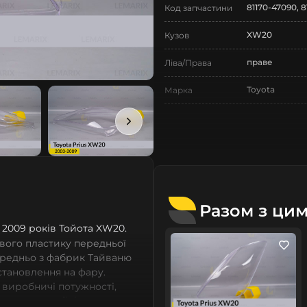
81170-47090, 8
Код запчастини
XW20
Кузов
праве
Ліва/Права
Toyota
Марка
Prius
Модель
Prius XW20
Назва СтеклоФари
Скло
Позначка
II покоління
Покоління
Разом з ци
2003-2009
8, 2009 років Тойота XW20.
Рік випуску
вого пластику передньої
Нове
Стан
ередньо з фабрик Тайваню
встановлення на фару.
Аналог
Тип запчастини
 виробничі потужності,
сних автомобілів мають