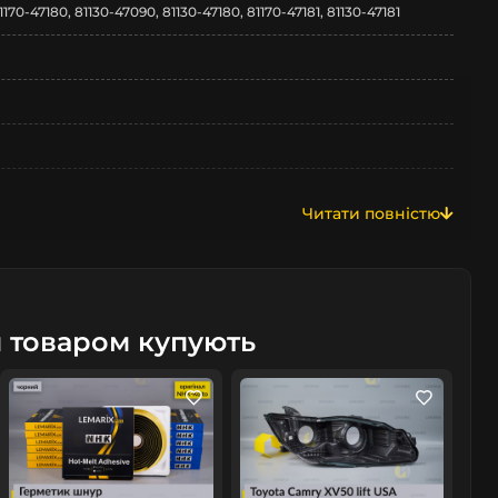
1170-47180, 81130-47090, 81130-47180, 81170-47181, 81130-47181
Читати повністю
м товаром купують