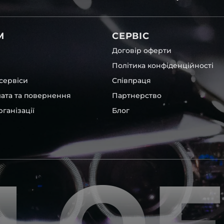
вітла для Toyota , у нас є
М
СЕРВІС
Договір оферти
Політика конфіденційності
сервіси
Співпраця
лата та повернення
Партнерство
ганізації
Блог
ших, які будуть на 100 %
ентичні та унікальні.
шому офісі та оптовому
ювання – на всіх
ипом – для швидкої
користовувати будь-які
 і пару чи комплект.
ретельно перевіряють та