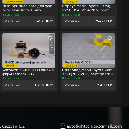
омобіль
NHK оригінал авто для фар
Корпус фари Toyota Camry
герметик Koito Коіто
XV50 USA (2014-2017) рест
бутиловий шнур термо
правий
В наявності
В наявності
чорний
492.00 ₴
2542.00 ₴
У кошик:
У кошик:
Автомобільні BI-LED лінзи в
Світловод фари Toyota Reiz
фари Lemarix 303
X130 (2012-2016) рест довгий
лівий
В наявності
В наявності
11275.00 ₴
738.00 ₴
У кошик:
У кошик:
. Садова 192
autolighttclub@gmail.com