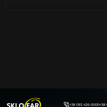
азійське походження.
Виготовляється з полікарбонату, рідше – зі справжньог
заводських прес-формах із використанням оригінально
являється якісним аналогом або реплікою оригінальног
характеристики матеріалу в експлуатації являються в
пластику обов’язково присутні захисні шари лаку – на
стороні. Такі захисне покриття і напилення – захищає 
ультрафіолетових променів (у тому числі від променів
не жовтіли), а також проти запотівання (антифог).
Досить часто на склі фари присутнє додаткове маркув
фабричного – Hella, Bosch, Valeo, AL, Automotive Lighten
Varroc тощо. Хоча по факту наявність чи відсутність та
про що не свідчить.
Не варто побоюватися, що новий елемент виділятиметь
моделі Тойота винятково якісне, а тому не відрізняєтьс
зовнішнім виглядом, ані експлуатаційними характери
Цілком зрозуміло, що далеко не завжди потрібна повна 
як це часто пропонують автосервіси та автодилери. 
заощадити та придбати тільки те, що потребує заміни
+38 093 426-0000
+38 