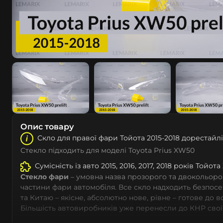
Опис товару
Скло для правої фари Тойота 2015-2018 дорестайл
Стекло підходить для моделі Toyota Prius XW50
Сумісність із авто 2015, 2016, 2017, 2018 років Тойот
Стекло фари
– умовна назва прозорого та двокольоро
частини фари автомобіля. Все скло надходить безпос
та Китаю – якісне, абсолютно нове, рівне – готове до 
Більшість автовиробників уже перенесли до КНР свої
тому не слід дивуватися, що до 90% запчастин до суча