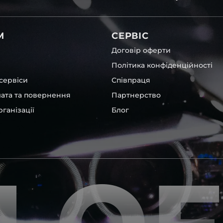
вітла для Toyota , у нас є
М
СЕРВІС
Договір оферти
Політика конфіденційності
сервіси
Співпраця
лата та повернення
Партнерство
ганізації
Блог
ших, які будуть на 100 %
ентичні та унікальні.
шому офісі та оптовому
ювання – на всіх
ипом – для швидкої
користовувати будь-які
 і пару чи комплект.
ретельно перевіряють та