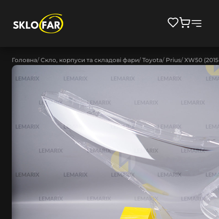
Головна
Скло, корпуси та складові фари
Toyota
Prius
XW50 (2015