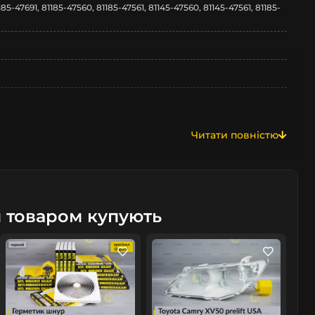
185-47691, 81185-47560, 81185-47561, 81145-47560, 81145-47561, 81185-
Читати повністю
м товаром купують