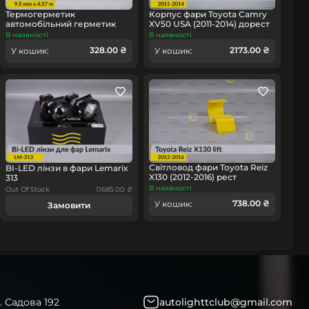
Термогерметик
Корпус фари Toyota Camry
автомобільний герметик
XV50 USA (2011-2014) дорест
для фар Orgavyl Оргавіл
лівий
В наявності
В наявності
бутиловий чорний
омобіль
328.00 ₴
2173.00 ₴
У кошик:
У кошик:
Світловод фари Toyota Reiz
BI-LED лінзи в фари Lemarix
X130 (2012-2016) рест
313
короткий лівий
В наявності
Out Of Stock
11685.00 ₴
738.00 ₴
У кошик:
Замовити
. Садова 192
autolighttclub@gmail.com