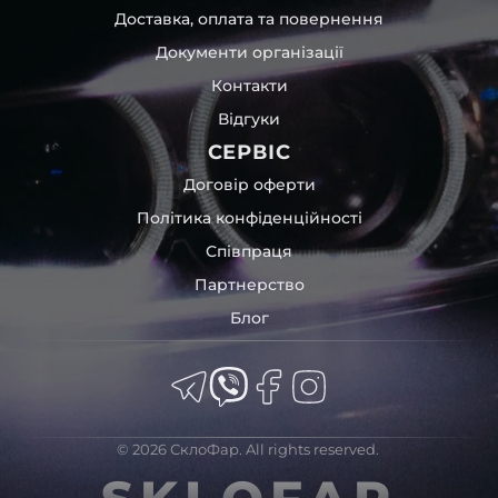
Доставка, оплата та повернення
Документи організації
Контакти
Відгуки
СЕРВІС
Договір оферти
Політика конфіденційності
Співпраця
Партнерство
Блог
© 2026 СклоФар. All rights reserved.