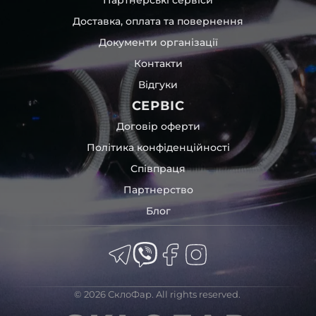
час перевезення та цілком прибирає вірогідність
Доставка, оплата та повернення
пошкодження товару внаслідок механічних впливів під
час транспортування поштою.
Документи організації
Детальніше про доставку…
Контакти
Комплектація товару виробника та зовнішній вигляд
Відгуки
товару можуть відрізнятися від фотографій,
представлених на сайті.
СЕРВІС
Якщо ви шукаєте такі послуги, як заміна скла фари,
Договір оферти
розпакування та перепакування фар, відновлення та
Політика конфіденційності
ремонт фар, заміна лінз Xenon LED BI-LED, ремонт скла,
Співпраця
корпусу та кріплення фари, налаштування світла,
коригування, діагностика та полірування фари, наші
Партнерство
партнерські сервіси готові надати допомогу по всій
Блог
Україні.
Ми опанували мистецтво автосвітла, і це підтвердять
тисячі задоволених клієнтів. Розмаїття вибору, постійна
наявність на складі, свіжі поступлення, доступна ціна,
швидке доставлення та висока якість товарів!
© 2026 СклоФар. All rights reserved.
Із часом передня фара Toyota може мати такі
проблеми: