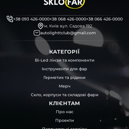
декоративні маски
професійні інструменти для розбору фари
бутиловий герметик для збору фари
+38 093 426-0000
+38 068 426-0000
+38 066 426-0000
рідини для розбирання фари
м. Київ вул. Садова 192
і також для автомобілів
Proton
,
GMC
,
Lexus
,
Citroen
та
autolighttclub@gmail.com
інших, які будуть на 100 % сумісними із оригінальною
фарою вашої моделі авто.
КАТЕГОРІЇ
Фотографії скла і корпусів, розміщені на сайті –
автентичні та унікальні. Зроблені за допомогою
Bi-Led лінзи та компоненти
професійного обладнання у нашому офісі та оптовому
Інструменти для фар
складі в Києві. З метою захисту від недозволеного
копіювання – на всіх фотографіях розміщений водяний
Герметик та рідини
знак із нашим логотипом – для швидкої ідентифікації.
Мерч
Без письмового дозволу заборонено використовувати
будь-які фотографії з нашого веб-сайту.
Скло, корпуси та складові фари
Можна придбати окремо як одне скло чи корпус,
КЛІЄНТАМ
так і пару чи комплект. Кожну одиницю товару наші
співробітники на складі ретельно перевіряють та
Про нас
дбайливо запаковують спочатку у декілька шарів
Проекти
захисної стрейч-плівки, потім у додаткову плівку з
повітрям – і все це повноцінно захищає скло фари під
Партнерські сервіси