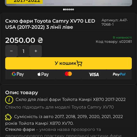
Артикул: A47-
Скло фари Toyota Camry XV70 LED
7068-1
USA (2017-2022) 3 лінії ліве
В наявності
2050.00 ₴
Код товару: s02081
−
+
У кошик
Опис товару
Скло для лівої фари Тойота Камрі ХВ70 2017-2022
Стекло підходить для моделі Toyota Camry XV70
Сумісність із авто 2017, 2018, 2019, 2020, 2021, 2022
років Тойота Камрі ХВ70 XV70.
Стекло фари
– умовна назва прозорого та
двокольорового пластику передньої частини фари