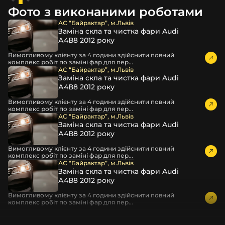
повітрям – і все це повноцінно захищає скло фари під
Фото з виконаними роботами
час перевезення та цілком прибирає вірогідність
пошкодження товару внаслідок механічних впливів під
АС “Байрактар”, м.Львів
Заміна скла та чистка фари Audi
час транспортування поштою.
А4В8 2012 року
Детальніше про доставку…
Вимогливому клієнту за 4 години здійснити повний
Комплектація товару виробника та зовнішній вигляд
комплекс робіт по заміні фар для пер...
товару можуть відрізнятися від фотографій,
АС “Байрактар”, м.Львів
Заміна скла та чистка фари Audi
представлених на сайті.
А4В8 2012 року
Якщо ви шукаєте такі послуги, як заміна скла фари,
Вимогливому клієнту за 4 години здійснити повний
розпакування та перепакування фар, відновлення та
комплекс робіт по заміні фар для пер...
ремонт фар, заміна лінз Xenon LED BI-LED, ремонт скла,
АС “Байрактар”, м.Львів
Заміна скла та чистка фари Audi
корпусу та кріплення фари, налаштування світла,
А4В8 2012 року
коригування, діагностика та полірування фари, наші
партнерські сервіси готові надати допомогу по всій
Вимогливому клієнту за 4 години здійснити повний
комплекс робіт по заміні фар для пер...
Україні.
АС “Байрактар”, м.Львів
Заміна скла та чистка фари Audi
Ми опанували мистецтво автосвітла, і це підтвердять
А4В8 2012 року
тисячі задоволених клієнтів. Розмаїття вибору, постійна
наявність на складі, свіжі поступлення, доступна ціна,
Вимогливому клієнту за 4 години здійснити повний
комплекс робіт по заміні фар для пер...
швидке доставлення та висока якість товарів!
Із часом передня фара Toyota може мати такі