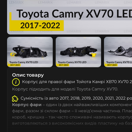
Опис товару
Корпус для правої фари Тойота Камрі ХВ70 XV70 2
Корпус підходить для моделі Toyota Camry XV70.
Сумісність із авто 2017, 2018, 2019, 2020, 2021, 2022 
Корпус фари
– один із двох найважливіших компоненті
фари, разом зі склом фари – її невід’ємна частина. Пл
короб, кришка – так часто споживачі називають корпус
виготовляються з високоякісних видів пластику на ба
із дотриманням заводських параметрів – насамперед 