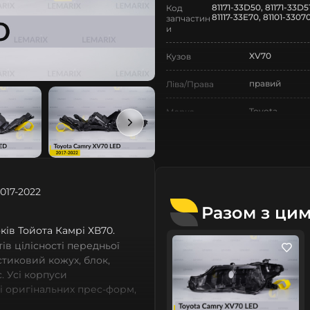
81171-33D50, 81171-33D51
Код
81117-33E70, 81101-3307
запчастин
и
XV70
Кузов
правий
Ліва/Права
Toyota
Марка
Camry
Модель
Camry XV70
Назва СтеклоФари
017-2022
Корпус
Позначка
Разом з ци
VIII поколінн
Покоління
років Тойота Камрі ХВ70.
в цілісності передньої
2017-2022
Рік випуску
астиковий кожух, блок,
. Усі корпуси
Нове
Стан
зі оригінальних прес-форм,
із термопластичних
Аналог
Тип запчастини