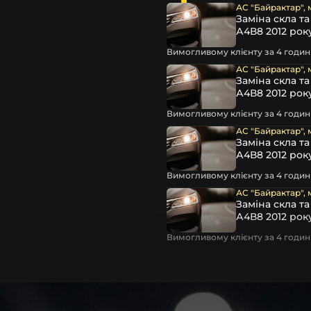
АС "Байрактар", 
остійно, без володіння
Заміна скла т
пеціальні інструменти та
А4В8 2012 рок
к, усе ж, для виконання
Вимогливому клієнту за 4 години
 та дати їм можливість
ть подальшого запотівання
АС "Байрактар", 
Заміна скла т
А4В8 2012 рок
ують автосервіси та
Вимогливому клієнту за 4 години
овити фару замінивши лише
АС "Байрактар", 
пропонуємо можливість
Заміна скла т
чи ремонту. Разом із
А4В8 2012 рок
ар головного світла для
Вимогливому клієнту за 4 години
АС "Байрактар", 
Заміна скла т
А4В8 2012 рок
Вимогливому клієнту за 4 години