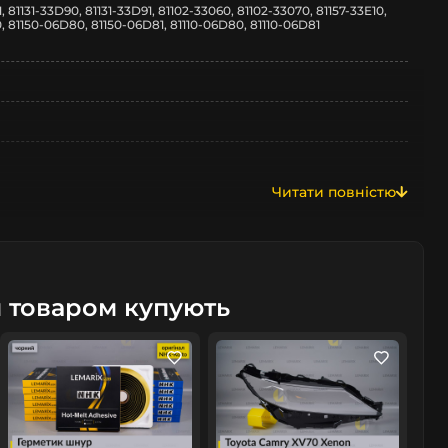
, 81131-33D90, 81131-33D91, 81102-33060, 81102-33070, 81157-33E10,
0, 81150-06D80, 81150-06D81, 81110-06D80, 81110-06D81
Читати повністю
м товаром купують
я