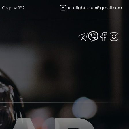
. Садова 192
autolighttclub@gmail.com