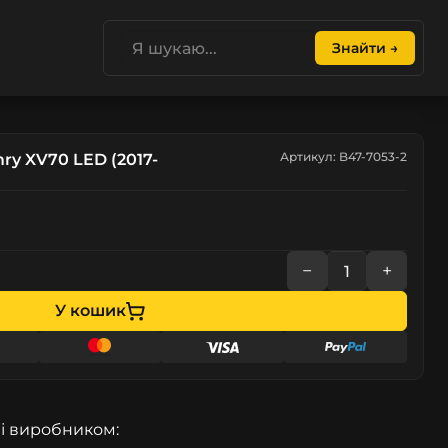
Знайти →
Артикул: B47-7053-2
ry XV70 LED (2017-
−
+
У кошик
і виробником: