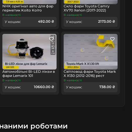
NHK оригінал авто для фар
Скло фари Toyota Camry
омобіль
герметик Koito Коіто
XV70 Xenon (2017-2022)
бутиловий шнур термо
праве
В наявності
В наявності
чорний
492.00 ₴
2173.00 ₴
У кошик:
У кошик:
Автомобільні BI-LED лінзи в
Світловод фари Toyota Mark
фари Lemarix 101
X X130 (2012-2016) рест
довгий лівий
В наявності
В наявності
10660.00 ₴
738.00 ₴
У кошик:
У кошик:
онаними роботами