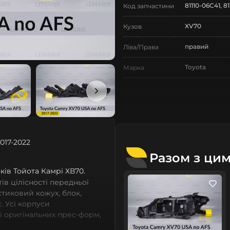
81110-06C41, 8
Код запчастини
XV70
Кузов
правий
Ліва/Права
Toyota
Марка
Camry
Модель
Camry XV70
Назва СтеклоФари
Корпус
Позначка
017-2022
VIII поколінн
Покоління
Разом з ци
2017-2022
років Тойота Камрі ХВ70.
Рік випуску
в цілісності передньої
Нове
Стан
астиковий кожух, блок,
. Усі корпуси
Аналог
Тип запчастини
зі оригінальних прес-форм,
із термопластичних