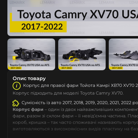
Опис товару
Корпус для правої фари Тойота Камрі ХВ70 XV70 2
Корпус підходить для моделі Toyota Camry XV70.
Сумісність із авто 2017, 2018, 2019, 2020, 2021, 2022 
Корпус фари
– один із двох найважливіших компоненті
фари, разом зі склом фари – її невід’ємна частина. Пл
короб, кришка – так часто споживачі називають корпус
виготовляються з високоякісних видів пластику на ба
із дотриманням заводських параметрів – насамперед 