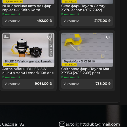
омобіль
NHK оригінал авто для фар
Скло фари Toyota Camry
герметик Koito Коіто
XV70 Xenon (2017-2022)
бутиловий шнур термо
праве
В наявності
В наявності
чорний
492.00 ₴
2173.00 ₴
У кошик:
У кошик:
Автомобільні BI-LED 24V
Світловод фари Toyota Mark
лінзи в фари Lemarix 108 для
X X130 (2012-2016) рест
вантажних авто
довгий правий
В наявності
В наявності
9061.00 ₴
738.00 ₴
У кошик:
У кошик:
. Садова 192
autolighttclub@gmail.com