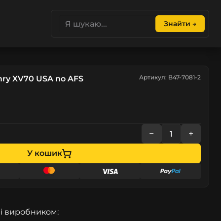
Знайти →
Артикул: B47-7081-2
ry XV70 USA no AFS
−
+
У кошик
і виробником: