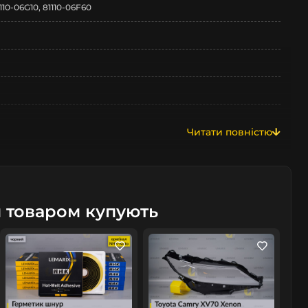
1110-06G10, 81110-06F60
Читати повністю
я
м товаром купують