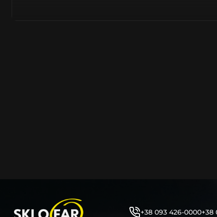
полімерів. Надходять від виробників цілком новими –
встановлювати на оригінальну автомобільну фару. На
надходить безпосередньо з заводів острівного та мат
Тайвань, PRC, оскільки саме там знаходяться до 90% 
сучасних компаній автомобілевиробників.
Виготовляється з нанесенням на нього заводського ма
позначень, таких як – Hella, Bosch, Valeo, AL, Automotive 
ZKW, Varroc тощо. Такий корпус нічим не відрізняється
насправді ж є якісно створеним аналогом або репліко
користувач не може знайти відмінності та їх відрізнити
таких маркувань або їх нанесення – аж ніяк не свідчить
неліквідність продукції.
Корпус фари об’єднує та утримує всі компоненти фар
порядку (рефлектор, лінза, джерела світла, лампочки, 
кріплення фари до кузова автомобіля та захист фари 
високої температури, бруду, вологи, води тощо. Являє
фари елементом, від цілісності якого залежить запоті
автомобільної фари. Оскільки тріщини на ньому, відла
отвори, зазори між герметиком тощо – всі ці фактори
герметичність фари під час експлуатації.
+38 093 426-0000
+38 