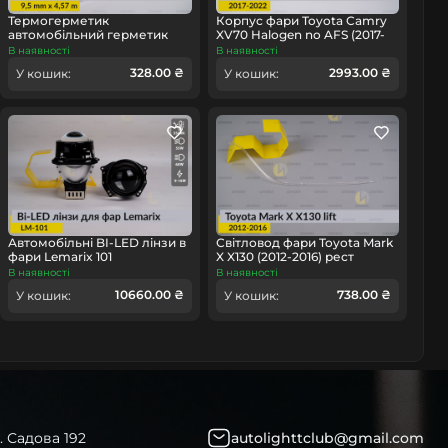
омобіль
Термогерметик
Корпус фари Toyota Camry
автомобільний герметик
XV70 Halogen no AFS (2017-
для фар Orgavyl Оргавіл
2022) правий
В наявності
В наявності
бутиловий чорний
328.00 ₴
2993.00 ₴
У кошик:
У кошик:
Автомобільні BI-LED лінзи в
Світловод фари Toyota Mark
фари Lemarix 101
X X130 (2012-2016) рест
довгий правий
В наявності
В наявності
10660.00 ₴
738.00 ₴
У кошик:
У кошик:
. Садова 192
autolighttclub@gmail.com