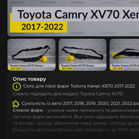
Опис товару
Скло для лівої фари Тойота Камрі ХВ70 2017-2022
Стекло підходить для моделі Toyota Camry XV70
Сумісність із авто 2017, 2018, 2019, 2020, 2021, 2022 
Стекло фари
– умовна назва прозорого та двокольоро
частини фари автомобіля. Все скло надходить безпос
та Китаю – якісне, абсолютно нове, рівне – готове до 
Більшість автовиробників уже перенесли до КНР свої
тому не слід дивуватися, що до 90% запчастин до суча