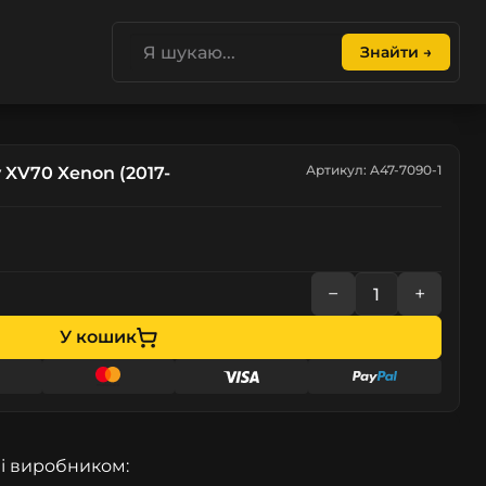
Знайти →
Артикул: A47-7090-1
 XV70 Xenon (2017-
−
+
У кошик
і виробником: