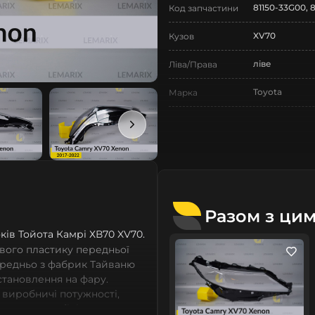
81150-33G00, 8
Код запчастини
XV70
Кузов
ліве
Ліва/Права
Toyota
Марка
Camry
Модель
Camry XV70
Назва СтеклоФари
Скло
Позначка
VIII поколінн
Покоління
Разом з ци
2017-2022
років Тойота Камрі ХВ70 XV70.
Рік випуску
вого пластику передньої
Нове
Стан
ередньо з фабрик Тайваню
встановлення на фару.
Аналог
Тип запчастини
 виробничі потужності,
сних автомобілів мають