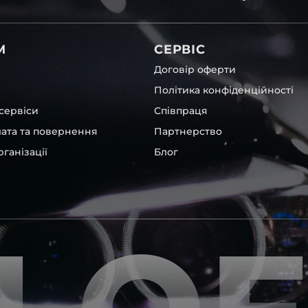
вітла для Toyota , у нас є
М
СЕРВІС
Договір оферти
Політика конфіденційності
сервіси
Співпраця
лата та повернення
Партнерство
ганізації
Блог
нших, які будуть на 100 %
ентичні та унікальні.
шому офісі та оптовому
ювання – на всіх
ипом – для швидкої
користовувати будь-які
 і пару чи комплект.
ретельно перевіряють та