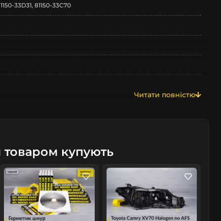
1150-33D31, 81150-33C70
Читати повністю
я
м товаром купують