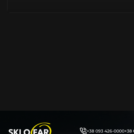
азійське походження.
Виготовляється з полікарбонату, рідше – зі справжньог
заводських прес-формах із використанням оригінально
являється якісним аналогом або реплікою оригінальног
характеристики матеріалу в експлуатації являються в
пластику обов’язково присутні захисні шари лаку – на
стороні. Такі захисне покриття і напилення – захищає 
ультрафіолетових променів (у тому числі від променів
не жовтіли), а також проти запотівання (антифог).
Досить часто на склі фари присутнє додаткове маркув
фабричного – Hella, Bosch, Valeo, AL, Automotive Lighten
Varroc тощо. Хоча по факту наявність чи відсутність та
про що не свідчить.
Не варто побоюватися, що новий елемент виділятиметь
моделі Тойота винятково якісне, а тому не відрізняєтьс
зовнішнім виглядом, ані експлуатаційними характери
Цілком зрозуміло, що далеко не завжди потрібна повна 
як це часто пропонують автосервіси та автодилери. 
заощадити та придбати тільки те, що потребує заміни
+38 093 426-0000
+38 