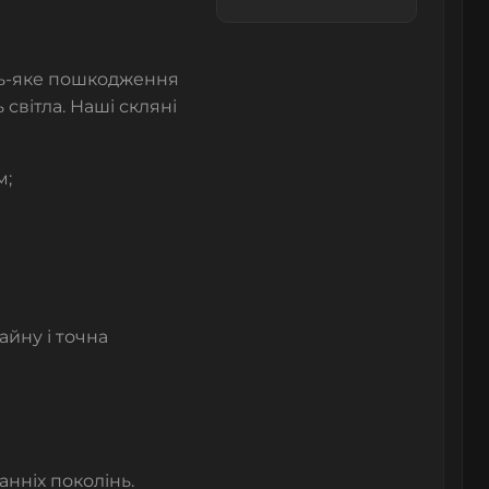
удь-яке пошкодження
 світла. Наші скляні
м;
айну і точна
нніх поколінь.