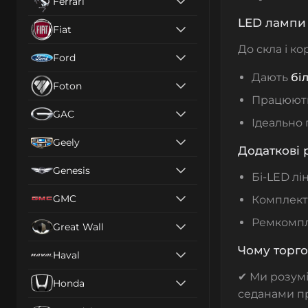
Ferrari
LED лампи 
Fiat
До скла і к
Ford
Дають
бі
Foton
Працюють 
GAC
Ідеально 
Geely
Додаткові 
Genesis
Бі-LED лі
GMC
Комплекти
Ремкомпл
Great Wall
Чому торго
Haval
✔ Ми розум
Honda
седанами п