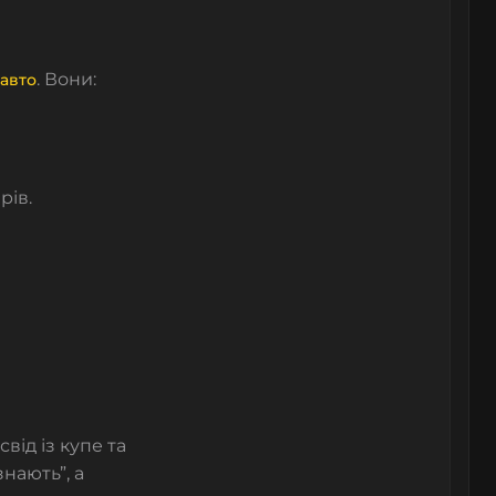
. Вони:
авто
рів.
свід із купе та
знають”, а