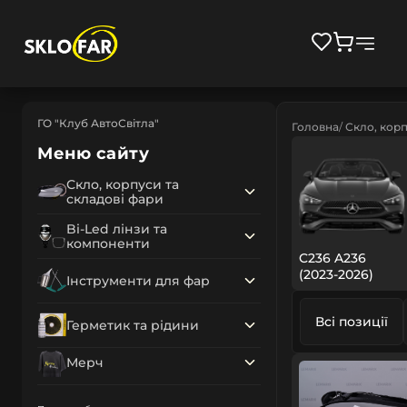
ГО "Клуб АвтоСвітла"
Головна
Скло, корп
Меню сайту
Скло, корпуси та
складові фари
Bi-Led лінзи та
компоненти
C236 A236
(2023-2026)
Інструменти для фар
Всі позиції
Герметик та рідини
Мерч