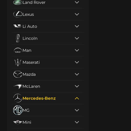
Land Rover
Lexus
Li Auto
Lincoln
Man
Maserati
Mazda
McLaren
Mercedes-Benz
MG
Mini