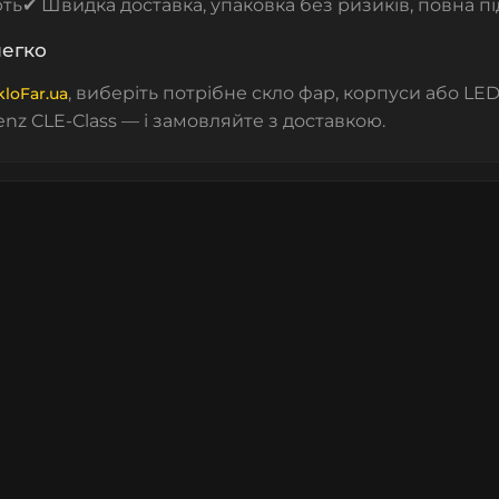
ть
✔ Швидка доставка, упаковка без ризиків, повна п
легко
, виберіть потрібне
скло фар
,
корпуси
або
LED
kloFar.ua
nz CLE-Class — і замовляйте з доставкою.