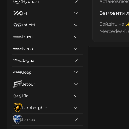
встановлюю
Hyundai
Замовити 
IM
Зайдіть на
S
Infiniti
Mercedes-Be
Isuzu
Iveco
Jaguar
Jeep
Jetour
Kia
Lamborghini
Lancia