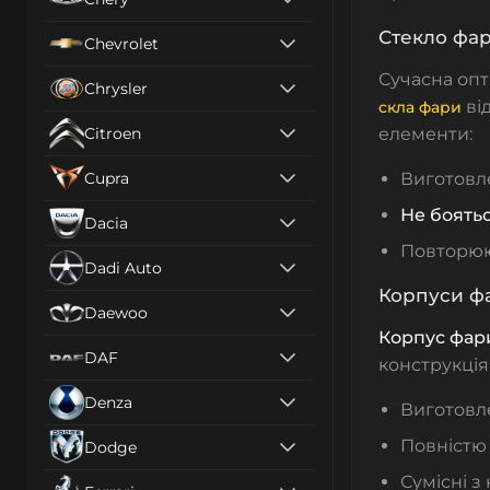
Стекло фар
Chevrolet
Сучасна опт
Chrysler
від
скла фари
Citroen
елементи:
Cupra
Виготовл
Не боятьс
Dacia
Повторю
Dadi Auto
Корпуси фа
Daewoo
Корпус фари
DAF
конструкція
Denza
Виготовл
Повністю 
Dodge
Сумісні з