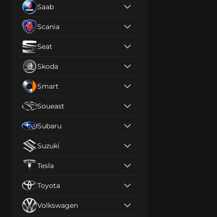
Saab
Scania
Seat
Skoda
Smart
Soueast
Subaru
Suzuki
Tesla
Toyota
Volkswagen