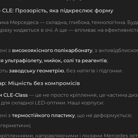
 CLE: Прозорість, яка підкреслює форму
ика Мерседеса — складна, глибока, технологічна. Б
разу кидається в очі. А ще — впливає на ефективність
ені з
високоякісного полікарбонату
, з антивідблиско
я ультрафіолету, мийок, солі та реагентів
;
ють
заводську геометрію
, без натягів і підгонки.
р: Міцність без компромісів
 CLE-Class
— це не просто кріплення, це частина диз
 для складної LED-оптики. Наші корпуси:
ені з
термостійкого пластику
, що не деформується;
герметичні;
 кріпленнями, направляючими і лінзами Mercedes оста