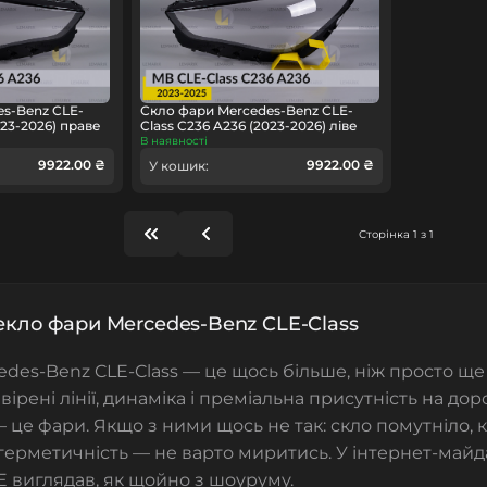
s-Benz CLE-
Скло фари Mercedes-Benz CLE-
023-2026) праве
Class C236 A236 (2023-2026) ліве
В наявності
9922.00 ₴
9922.00 ₴
У кошик:
Сторінка 1 з 1
текло фари Mercedes-Benz CLE-Class
des-Benz CLE-Class — це щось більше, ніж просто ще
вірені лінії, динаміка і преміальна присутність на дор
 це фари. Якщо з ними щось не так: скло помутніло, 
герметичність — не варто миритись. У інтернет-май
 виглядав, як щойно з шоуруму.