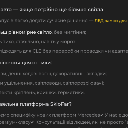
авто — якщо потрібно ще більше світла
орпусів легко додати сучасне рішення —
ЛЕД лампи для 
льш рівномірне світло
, без мигтіння;
тихо, стабільно, навіть у мороз;
підходять для CLE без переробки проводки чи адапте
рішення для оптики:
нзи, денні ходові вогні, декоративні накладки;
 ущільнення, світловоди, світлорозсіювачі;
екти кріплень, кришки, герметики.
вельна платформа SkloFar?
іємо специфіку нових платформ Mercedes
✔ У нас є до
реміум-класу
✔ Консультації від людей, які не просто “