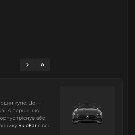
 один купе. Це —
озі. А перше, що
корпус тріснув або
данчику
SkloFar
є все,