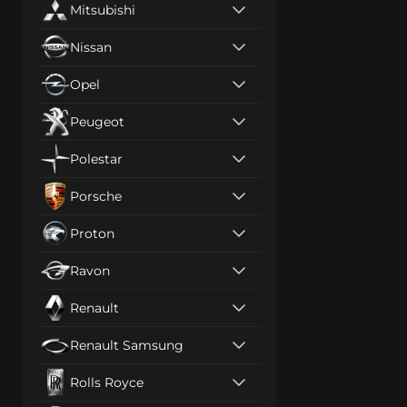
Mitsubishi
Nissan
Opel
Peugeot
Polestar
Porsche
Proton
Ravon
Renault
Renault Samsung
Rolls Royce