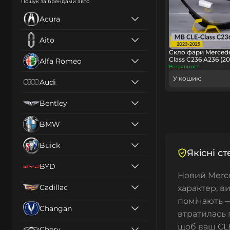
Пошук за брендами авто
Acura
Aito
Скло фари Mercede
Class C236 A236 (2
Alfa Romeo
В наявності
У кошик:
Audi
Bentley
BMW
Buick
Якісні с
BYD
Новий Merce
Cadillac
характер, ви
помічають —
Changan
втратилась 
щоб ваш CLE
Chery