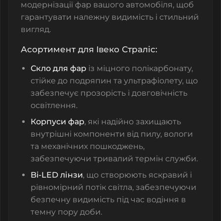
модернізації фар вашого автомобіля, щоб
гарантувати належну видимість і стильний
вигляд.
Асортимент для Івеко Страліс:
Скло для фар
із міцного полікарбонату,
стійке до подряпин та ультрафіолету, що
забезпечує прозорість і довговічність
освітлення.
Корпуси фар
, які надійно захищають
внутрішні компоненти від пилу, вологи
та механічних пошкоджень,
забезпечуючи тривалий термін служби.
Bi-LED лінзи
, що створюють яскравий і
рівномірний потік світла, забезпечуючи
безпечну видимість під час водіння в
темну пору доби.