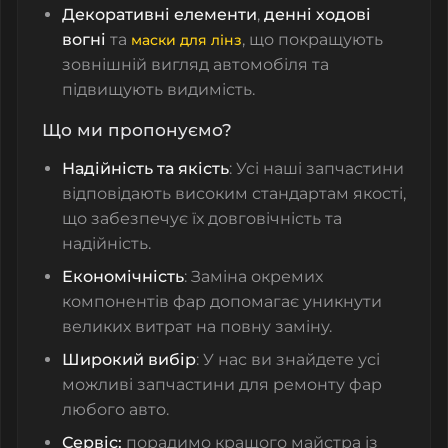
Декоративні елементи
,
денні ходові
вогні
та
, що покращують
маски для лінз
зовнішній вигляд автомобіля та
підвищують видимість.
Що ми пропонуємо?
Надійність та якість
: Усі наші запчастини
відповідають високим стандартам якості,
що забезпечує їх довговічність та
надійність.
Економічність
: Заміна окремих
компонентів фар допомагає уникнути
великих витрат на повну заміну.
Широкий вибір
: У нас ви знайдете
усі
можливі запчастини для ремонту фар
любого авто
.
Сервіс:
порадимо кращого майстра із