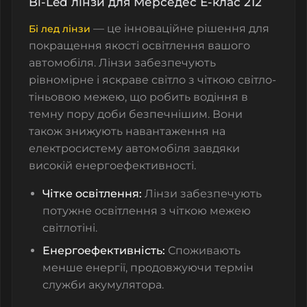
Bi-Led лінзи для Мерседес Е-клас 212
— це інноваційне рішення для
Бі лед лінзи
покращення якості освітлення вашого
автомобіля. Лінзи забезпечують
рівномірне і яскраве світло з чіткою світло-
тіньовою межею, що робить водіння в
темну пору доби безпечнішим. Вони
також знижують навантаження на
електросистему автомобіля завдяки
високій енергоефективності.
Чітке освітлення:
Лінзи забезпечують
потужне освітлення з чіткою межею
світлотіні.
Енергоефективність:
Споживають
менше енергії, продовжуючи термін
служби акумулятора.