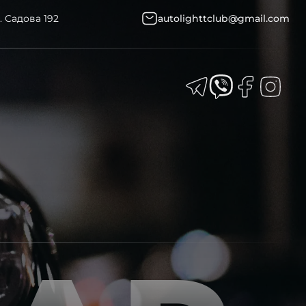
. Садова 192
autolighttclub@gmail.com