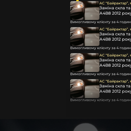
АС “Байрактар”, 
остійно, без володіння
Заміна скла т
пеціальні інструменти та
А4В8 2012 рок
к, усе ж, для виконання
Вимогливому клієнту за 4 години
 та дати їм можливість
ть подальшого запотівання
АС “Байрактар”, 
Заміна скла т
А4В8 2012 рок
ують автосервіси та
Вимогливому клієнту за 4 години
овити фару замінивши лише
АС “Байрактар”, 
пропонуємо можливість
Заміна скла т
чи ремонту. Разом із
А4В8 2012 рок
ар головного світла для
Вимогливому клієнту за 4 години
АС “Байрактар”, 
Заміна скла т
А4В8 2012 рок
Вимогливому клієнту за 4 години