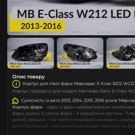
Опис товару
Корпус для лівої фари Мeрceдec Е-Клас В212 W212 
Корпус підходить для моделі Mercedes-Benz E-Class W2
Сумісність із авто 2013, 2014, 2015, 2016 років Мeрce
Корпус фари
– один із двох найважливіших компоненті
фари, разом зі склом фари – її невід’ємна частина. Пл
короб, кришка – так часто споживачі називають корпус
виготовляються з високоякісних видів пластику на ба
із дотриманням заводських параметрів – насамперед 