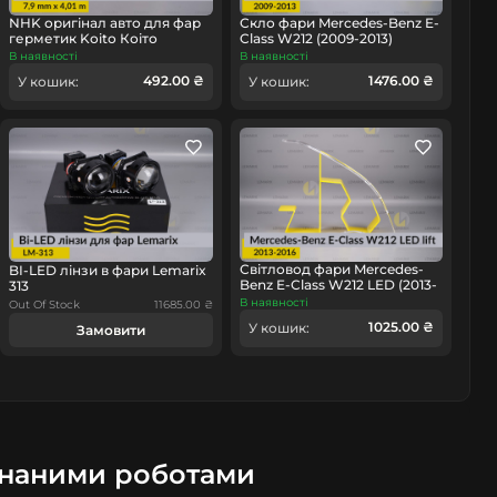
NHK оригінал авто для фар
Скло фари Mercedes-Benz E-
герметик Koito Коіто
Class W212 (2009-2013)
бутиловий шнур термо
дорест ліве
В наявності
В наявності
чорний
492.00 ₴
1476.00 ₴
У кошик:
У кошик:
омобіль
Світловод фари Mercedes-
BI-LED лінзи в фари Lemarix
Benz E-Class W212 LED (2013-
313
2016) рест великий
В наявності
Out Of Stock
11685.00 ₴
зовнішній правий
1025.00 ₴
У кошик:
Замовити
онаними роботами