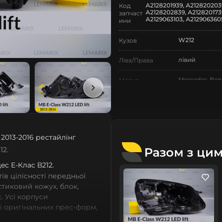
A2128201939, A212820203
Код
A2128202839, A212820173
запчаст
A2129063103, A212906360
ини
W212
Кузов
лівий
Ліва/Права
Mercedes-Ben
Марка
E-Class
Модель
E-Class W212
Назва СтеклоФари
2013-2016 рестайлінг
Корпус
Позначка
Разом з ци
12.
IV покоління
Покоління
дec Е-Клас В212.
в цілісності передньої
2013-2016
Рік випуску
астиковий кожух, блок,
. Усі корпуси
рестайлінг
Рестайлінг/
зі оригінальних прес-форм,
Дорестайлінг
із термопластичних