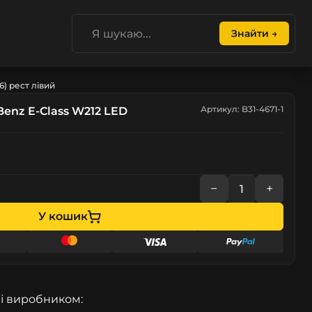
Знайти →
6) рест лівий
Артикул: B31-4671-1
enz E-Class W212 LED
−
+
У кошик
і виробником: