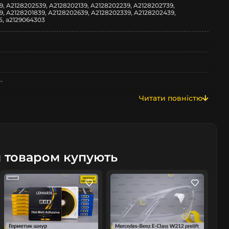
9, A2128202539, A2128202139, A2128202239, A2128202739,
9, A2128201839, A2128202639, A2128202339, A2128202439,
5, a2129064303
z
Читати повністю
м товаром купують