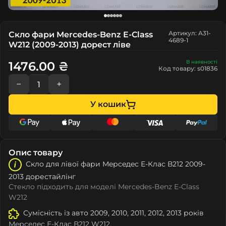
Артикул: A31-
Скло фари Mercedes-Benz E-Class
4689-1
W212 (2009-2013) дорест ліве
В наявності
1476.00 ₴
Код товару: s01836
−
+
У кошик
Опис товару
Скло для лівої фари Мeрceдec Е-Клас В212 2009-
2013 дорестайлінг
Стекло підходить для моделі Mercedes-Benz E-Class
W212
Сумісність із авто 2009, 2010, 2011, 2012, 2013 років
Мeрceдec Е-Клас В212 W212.