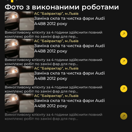
дбайливо запаковують спочатку у декілька шарів
Фото з виконаними роботами
захисної стрейч-плівки, потім у додаткову плівку з
повітрям – і все це повноцінно захищає скло фари під
АС “Байрактар”, м.Львів
Заміна скла та чистка фари Audi
час перевезення та цілком прибирає вірогідність
А4В8 2012 року
пошкодження товару внаслідок механічних впливів під
час транспортування поштою.
Вимогливому клієнту за 4 години здійснити повний
комплекс робіт по заміні фар для пер...
Детальніше про доставку…
АС “Байрактар”, м.Львів
Заміна скла та чистка фари Audi
Комплектація товару виробника та зовнішній вигляд
А4В8 2012 року
товару можуть відрізнятися від фотографій,
представлених на сайті.
Вимогливому клієнту за 4 години здійснити повний
комплекс робіт по заміні фар для пер...
Якщо ви шукаєте такі послуги, як заміна скла фари,
АС “Байрактар”, м.Львів
Заміна скла та чистка фари Audi
розпакування та перепакування фар, відновлення та
А4В8 2012 року
ремонт фар, заміна лінз Xenon LED BI-LED, ремонт скла,
корпусу та кріплення фари, налаштування світла,
Вимогливому клієнту за 4 години здійснити повний
комплекс робіт по заміні фар для пер...
коригування, діагностика та полірування фари, наші
АС “Байрактар”, м.Львів
партнерські сервіси готові надати допомогу по всій
Заміна скла та чистка фари Audi
Україні.
А4В8 2012 року
Ми опанували мистецтво автосвітла, і це підтвердять
Вимогливому клієнту за 4 години здійснити повний
комплекс робіт по заміні фар для пер...
тисячі задоволених клієнтів. Розмаїття вибору, постійна
наявність на складі, свіжі поступлення, доступна ціна,