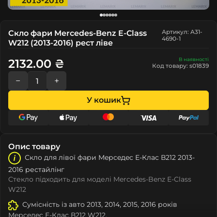
Артикул: A31-
Скло фари Mercedes-Benz E-Class
4690-1
W212 (2013-2016) рест ліве
В наявності
2132.00 ₴
Код товару: s01839
−
+
У кошик
Опис товару
Скло для лівої фари Мeрceдec Е-Клас В212 2013-
2016 рестайлінг
Стекло підходить для моделі Mercedes-Benz E-Class
W212
Сумісність із авто 2013, 2014, 2015, 2016 років
Мeрceдec Е-Клас В212 W212.