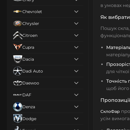
в умовах не
Chevrolet
Як вибрат
Chrysler
Пошук скла,
Citroen
функціональ
Cupra
Матеріал
матеріалу
Dacia
Прозоріс
Dadi Auto
для чіткої
Точність
Daewoo
щоб його 
DAF
Пропозиції 
Denza
про
СклоФар
усім вимога
Dodge