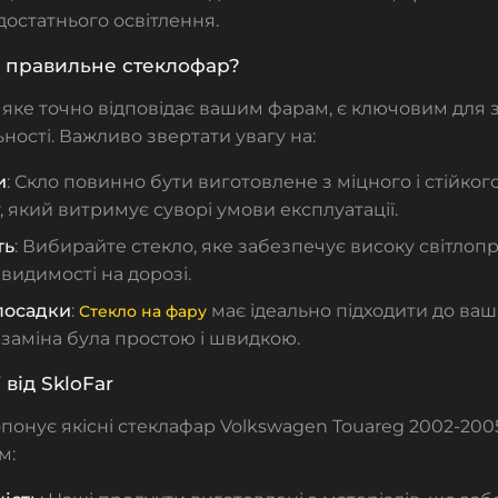
достатнього освітлення.
и правильне стеклофар?
 яке точно відповідає вашим фарам, є ключовим для 
ності. Важливо звертати увагу на:
и
: Скло повинно бути виготовлене з міцного і стійко
, який витримує суворі умови експлуатації.
ть
: Вибирайте стекло, яке забезпечує високу світлоп
 видимості на дорозі.
 посадки
:
має ідеально підходити до вашо
Стекло на фару
заміна була простою і швидкою.
від SkloFar
понує якісні стеклафар Volkswagen Touareg 2002-2005,
м: