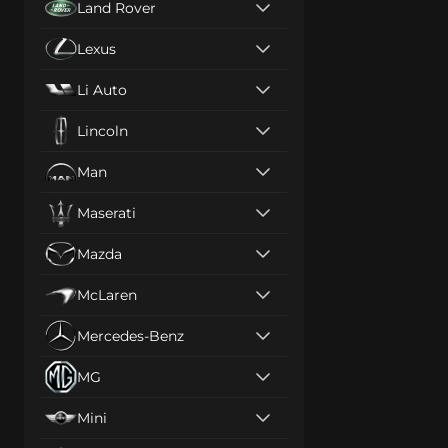
Land Rover
Lexus
Li Auto
Lincoln
Man
Maserati
Mazda
McLaren
Mercedes-Benz
MG
Mini