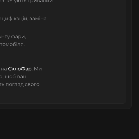
абезпечують тривалий
цифікацій, заміна
онту фари,
томобіля.
 на
СклоФар
. Ми
ю, щоб ваш
ть погляд свого