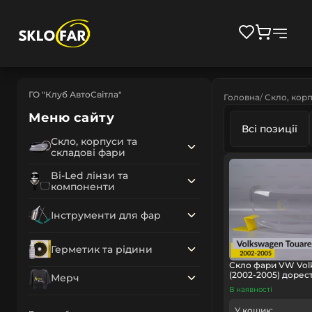
ГО "Клуб АвтоСвітла"
Головна
Скло, корп
Меню сайту
Всі позиції
Скло, корпуси та
складові фари
Bi-Led лінзи та
компоненти
Інструменти для фар
Герметик та рідини
Скло фари VW Vol
(2002-2005) дорес
Мерч
В наявності
У кошик: