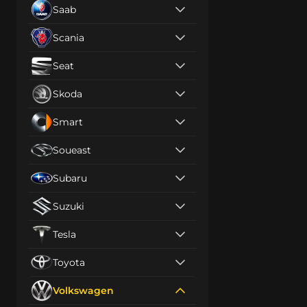
Saab
Scania
Seat
Skoda
Smart
Soueast
Subaru
Suzuki
Tesla
Toyota
Volkswagen