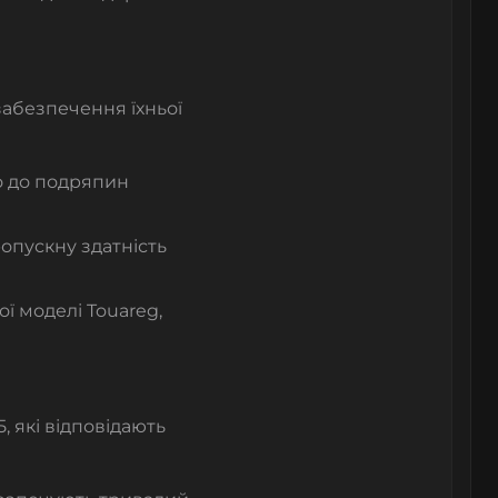
забезпечення їхньої
го до подряпин
ропускну здатність
ї моделі Touareg,
 які відповідають