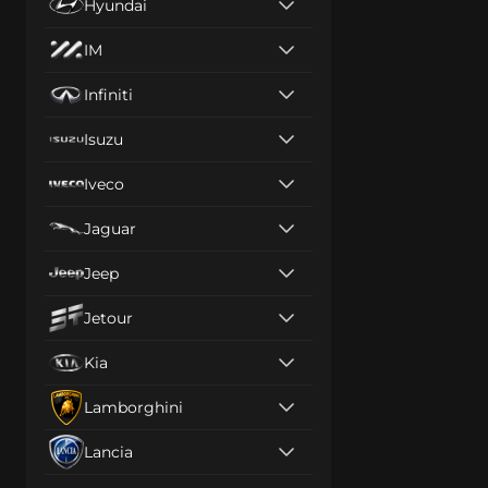
Hyundai
IM
Infiniti
Isuzu
Iveco
Jaguar
Jeep
Jetour
Kia
Lamborghini
Lancia