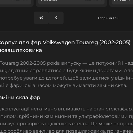
Сторінка 1 з 1
корпус для фар Volkswagen Touareg (2002-2005)
позашляховика
Touareg 2002-2005 років випуску — це потужний і на
к, здатний справлятися з будь-якими дорогами. Але
потребує уваги до деталей, щоб залишатися у відмінн
ей є фари, які з часом можуть вимагати заміни скла.
аміни скла фар
 експлуатації негативно впливають на стан стеклафар
м пилом, дрібними камінцями та ультрафіолетовими
нижує прозорість і цілісність стекла. Це може погірши
, що особливо важливо для позашляховика, призначе