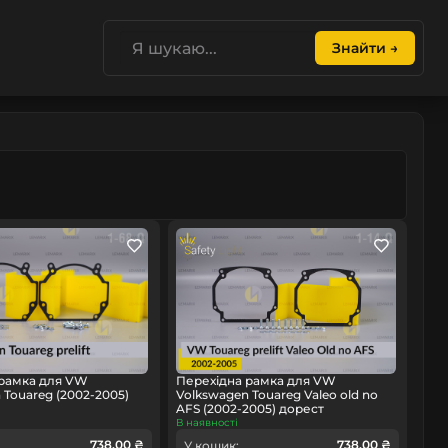
Знайти →
 рамка для VW
Перехідна рамка для VW
 Touareg (2002-2005)
Volkswagen Touareg Valeo old no
AFS (2002-2005) дорест
В наявності
738.00 ₴
738.00 ₴
У кошик: