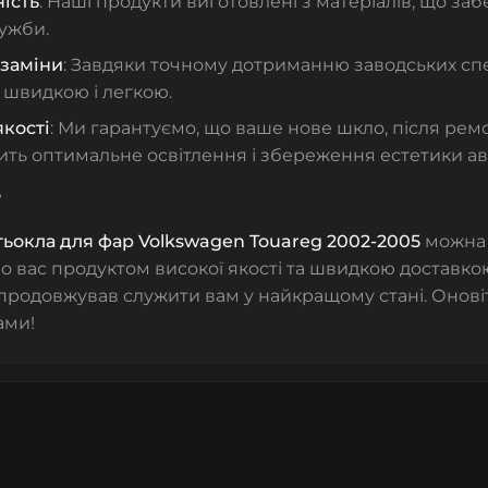
ість
: Наші продукти виготовлені з матеріалів, що з
ужби.
 заміни
: Завдяки точному дотриманню заводських спе
 швидкою і легкою.
якості
: Ми гарантуємо, що ваше нове шкло, після рем
ть оптимальне освітлення і збереження естетики ав
?
тьокла для фар Volkswagen Touareg 2002-2005
можна
 вас продуктом високої якості та швидкою доставко
продовжував служити вам у найкращому стані. Онові
ами!