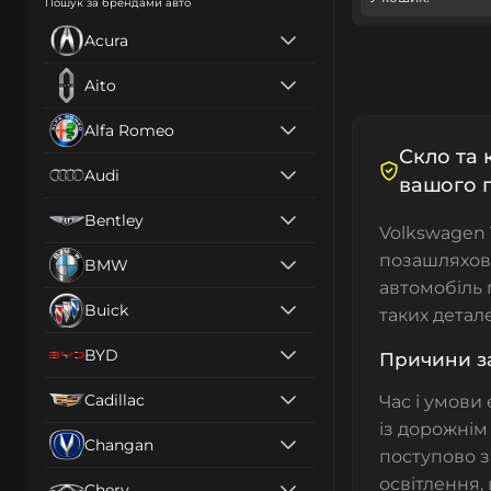
Пошук за брендами авто
Acura
Aito
Alfa Romeo
Скло та 
Audi
вашого 
Bentley
Volkswagen 
позашляхови
BMW
автомобіль 
Buick
таких детал
BYD
Причини з
Cadillac
Час і умови
із дорожні
Changan
поступово з
освітлення
Chery