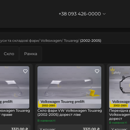
+38 093 426-0000
уси та складові фари
Volkswagen
Touareg
(2002-2005)
Скло
Рамка
kswagen Touareg
Скло фари VW Volkswagen Touareg
Перехідна
т праве
(2002-2005) дорест ліве
Volkswagen
дорест
В наявності
В наявності
3321.00 ₴
3321.00 ₴
У кошик:
У кошик: