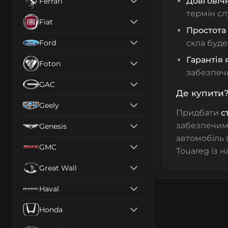
Довговічн
Ferrari
термін сл
Fiat
Простота
Ford
скла буде
Гарантія 
Foton
забезпечи
GAC
Де купити
Geely
Придбати
с
забезпечимо
Genesis
автомобіль 
GMC
Touareg із н
Great Wall
Haval
Honda