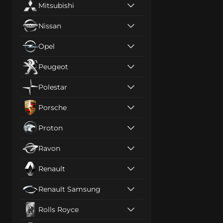
Mitsubishi
Nissan
Opel
Peugeot
Polestar
Porsche
Proton
Ravon
Renault
Renault Samsung
Rolls Royce