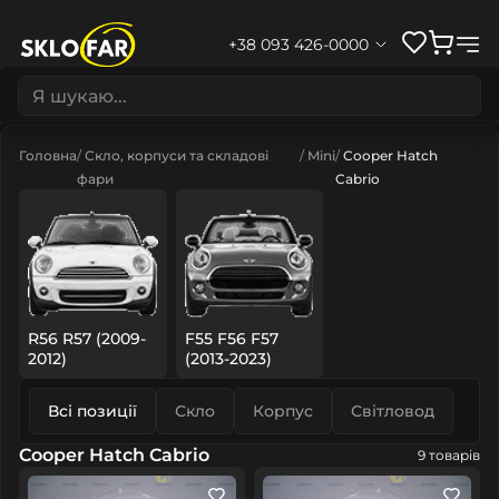
+38 093 426-0000
Головна
Скло, корпуси та складові
Mini
Cooper Hatch
фари
Cabrio
R56 R57 (2009-
F55 F56 F57
2012)
(2013-2023)
Всі позиції
Скло
Корпус
Світловод
Cooper Hatch Cabrio
9 товарів