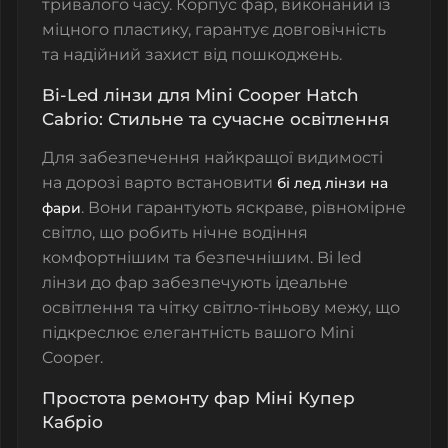
тривалого часу.
Корпус фар
, виконаний із
міцного пластику, гарантує довговічність
та надійний захист від пошкоджень.
Bi-Led лінзи для Mini Cooper Hatch
Cabrio: Стильне та сучасне освітлення
Для забезпечення найкращої видимості
на дорозі варто встановити
бі лед лінзи на
. Вони гарантують яскраве, рівномірне
фари
світло, що робить нічне водіння
комфортнішим та безпечнішим.
Bi led
лінзи до фар
забезпечують ідеальне
освітлення та чітку світло-тіньову межу, що
підкреслює елегантність вашого Mini
Cooper.
Простота ремонту фар Міні Купер
Кабріо