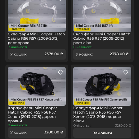
Скло фари Mini Cooper Hatch
Скло фари Mini Cooper Hatch
Cabrio R56 R57 (2009-2012)
Cabrio R56 R57 (2009-2012)
рест праве
рест ліве
В наявності
В наявності
2378.00 ₴
2378.00 ₴
У кошик:
У кошик:
Корпус фари Mini Cooper
Корпус фари Mini Cooper
Hatch Cabrio F55 F56 F57
Hatch Cabrio F55 F56 F57
Xenon (2013-2018) дорест
Xenon (2013-2018) дорест
правий
лівий
В наявності
Очікується
3280.00 ₴
3280.00 ₴
У кошик:
Замовити