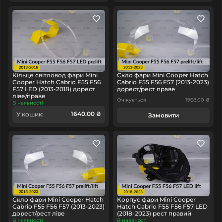
Кільце світловод фари Mini
Скло фари Mini Cooper Hatch
Cooper Hatch Cabrio F55 F56
Cabrio F55 F56 F57 (2013-2023)
F57 LED (2013-2018) дорест
дорест/рест праве
ліве/праве
Очікується
1968.00 ₴
В наявності
1640.00 ₴
У кошик:
Замовити
Скло фари Mini Cooper Hatch
Корпус фари Mini Cooper
Cabrio F55 F56 F57 (2013-2023)
Hatch Cabrio F55 F56 F57 LED
дорест/рест ліве
(2018-2023) рест правий
В наявності
В наявності