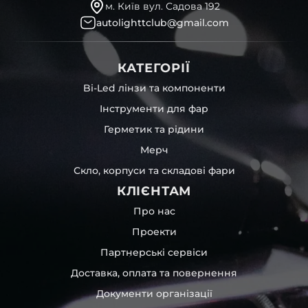
м. Київ вул. Садова 192
autolighttclub@gmail.com
КАТЕГОРІЇ
Bi-Led лінзи та компоненти
Інструменти для фар
Герметик та рідини
Мерч
Скло, корпуси та складові фари
КЛІЄНТАМ
Про нас
Проекти
Партнерські сервіси
Доставка, оплата та повернення
Документи організації