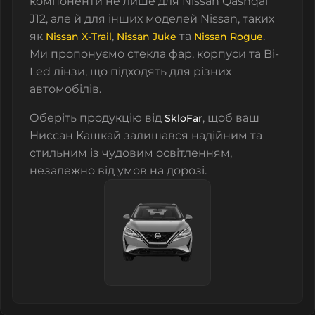
компоненти не лише для Nissan Qashqai
J12, але й для інших моделей Nissan, таких
як
,
та
.
Nissan X-Trail
Nissan Juke
Nissan Rogue
Ми пропонуємо
стекла фар
, корпуси та Bi-
Led лінзи, що підходять для різних
автомобілів.
Оберіть продукцію від
, щоб ваш
SkloFar
Ниссан Кашкай залишався надійним та
стильним із чудовим освітленням,
незалежно від умов на дорозі.