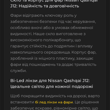
J12: Надійність та довговічність
Фари відіграють ключову роль у
забезпеченні безпеки під час керування,
особливо вночі або в умовах обмеженої
видимості.
Наше скло виготовлене з
високоякісного полікарбонату
, що
гарантує стійкість до подряпин і впливу
навколишнього середовища.
Корпус фар
,
зроблений із міцного пластику, захищає
фари від пошкоджень та додає тривалість
служби.
Bi-Led лінзи для Nissan Qashqai J12:
Ідеальне світло для кожної подорожі
Щоб покращити видимість на дорозі, варто
встановити
. Це рішення
бі лед лінзи на фари
забезпечує яскраве, рівномірне світло, що