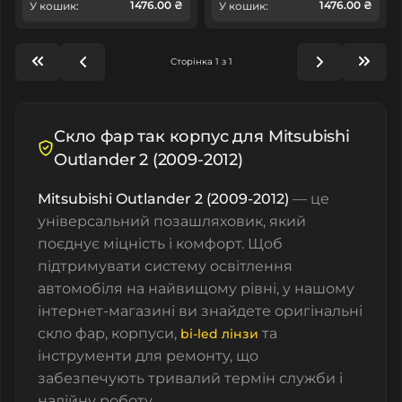
1476.00 ₴
1476.00 ₴
У кошик:
У кошик:
Сторінка 1 з 1
Скло фар так корпус для Mitsubishi
Outlander 2 (2009-2012)
Mitsubishi Outlander 2 (2009-2012)
— це
універсальний позашляховик, який
поєднує міцність і комфорт. Щоб
підтримувати систему освітлення
автомобіля на найвищому рівні, у нашому
інтернет-магазині ви знайдете оригінальні
скло фар
,
корпуси
,
та
bi-led лінзи
інструменти для ремонту
, що
забезпечують тривалий термін служби і
надійну роботу.