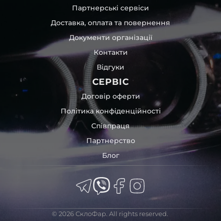
Партнерські сервіси
Доставка, оплата та повернення
Документи організації
Контакти
Відгуки
СЕРВІС
Договір оферти
Політика конфіденційності
Співпраця
Партнерство
Блог
© 2026 СклоФар. All rights reserved.