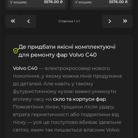
5576.00 ₴
5576.00 ₴
У кошик:
У кошик:
Сторінка 1 з 1
Де придбати якісні комплектуючі
для ремонту фар Volvo C40
Volvo C40
— електрокросовер нового
покоління, у якому кожна лінія продумана
до деталей. Але навіть у такому
футуристичному кузові важко уникнути
впливу часу на
скло та корпуси фар
.
Пожовтіння лінзи, тріщини після удару,
втрата герметичності або подряпини від
піску — усе це поступово вбиває ідеальне
світло, яким так пишається власник Volvo.