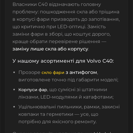
Власники C40 відзначають головну
проблему: пошкодження скла або тріщина
в корпусі фари призводять до запотівання,
що критично при LED-оптиці. Замість
заміни фари в зборі, що коштує дорого,
краще обрати перевірене рішення —
заміну лише скла або корпусу
.
У нашому асортименті для Volvo C40:
Прозоре
з антифогом
,
скло фари
виготовлене точно під габарити моделі;
, що сумісні зі штатними
Корпуси фар
лінзами, LED-модулями й катафотами;
Ущільнювальні пильники, рамки, захисні
ковпаки та герметики — усе, що
потрібно для якісного ремонту.