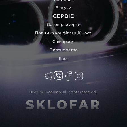
Відгуки
СЕРВІС
Договір оферти
Політика конфіденційності
Співпраця
Партнерство
Блог
© 2026 СклоФар. All rights reserved.
SKLOFAR