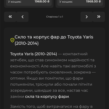
1968.00 ₴
1968.00 ₴
У кошик:
У кошик:
Сторінка 1 з 1
Скло та корпус фар до Toyota Yaris
(2010-2014)
Toyota Yaris (2010–2014)
— компактний
хетчбек, що став синонімом надійності та
економічності. Але навіть такі автомобілі з
часом потребують оновлення, зокрема —
оптики. Якщо ви помітили, що фари
потьмяніли, тріснули або почали пітніти
зсередини, швидше за все, настав час
заміни
скла та корпусу фари
.
Замість того, щоб витрачатися на фару в