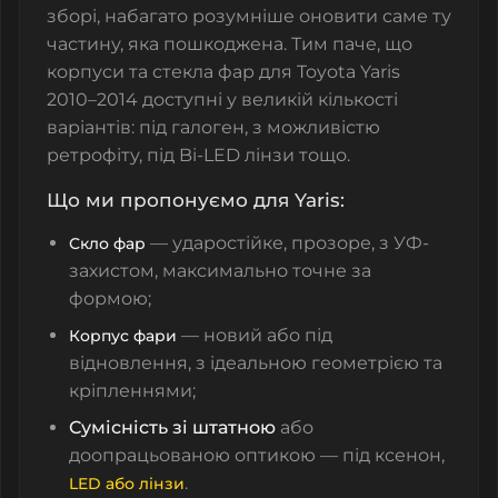
зборі, набагато розумніше оновити саме ту
частину, яка пошкоджена. Тим паче, що
корпуси та стекла фар для Toyota Yaris
2010–2014 доступні у великій кількості
варіантів: під галоген, з можливістю
ретрофіту, під Bi-LED лінзи тощо.
Що ми пропонуємо для Yaris:
— ударостійке, прозоре, з УФ-
Скло фар
захистом, максимально точне за
формою;
— новий або під
Корпус фари
відновлення, з ідеальною геометрією та
кріпленнями;
Сумісність зі штатною
або
доопрацьованою оптикою
— під ксенон,
.
LED або лінзи