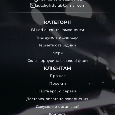
autolighttclub@gmail.com
КАТЕГОРІЇ
Bi-Led лінзи та компоненти
Інструменти для фар
Герметик та рідини
Мерч
Скло, корпуси та складові фари
КЛІЄНТАМ
Про нас
Проекти
Партнерські сервіси
Доставка, оплата та повернення
Документи організації
Контакти