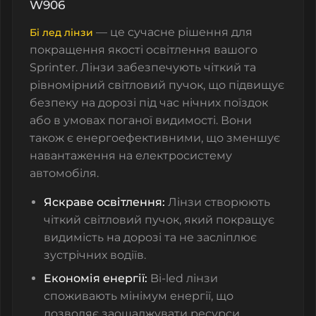
W906
— це сучасне рішення для
Бі лед лінзи
покращення якості освітлення вашого
Sprinter. Лінзи забезпечують чіткий та
рівномірний світловий пучок, що підвищує
безпеку на дорозі під час нічних поїздок
або в умовах поганої видимості. Вони
також є енергоефективними, що зменшує
навантаження на електросистему
автомобіля.
Яскраве освітлення:
Лінзи створюють
чіткий світловий пучок, який покращує
видимість на дорозі та не засліплює
зустрічних водіїв.
Економія енергії:
Bi-led лінзи
споживають мінімум енергії, що
дозволяє заощаджувати ресурси