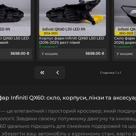
ti QX60 L50 LED
Корпус фари Infiniti QX60 L50 LED
Скло фари I
равий
(2016-2021) рест лівий
2026) доре
В наявності
В наявності
5658.00 ₴
5658.00 ₴
У кошик:
У кошик:
Сторінка 1 з 1
ар Infiniti QX60: скло, корпуси, лінзи та аксесу
— це елегантний і просторий кросовер, який поєднує
нології. Завдяки своєму потужному двигуну та іннов
60 ідеально підходить для сімейних подорожей та щ
 зберегти ваш автомобіль у відмінному стані, варто 