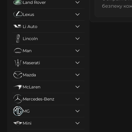
Land Rover
безпеку кож
Lexus
Li Auto
Lincoln
Man
Maserati
Mazda
McLaren
Mercedes-Benz
MG
Mini