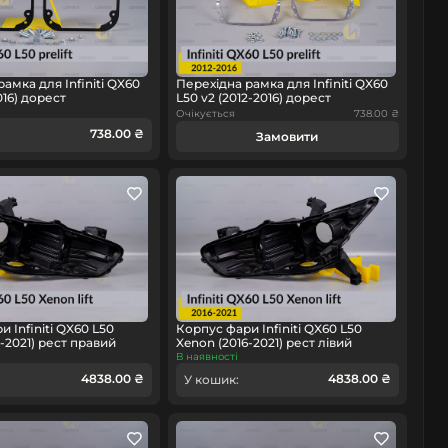
амка для Infiniti QX60
Перехідна рамка для Infiniti QX60
016) дорест
L50 v2 (2012-2016) дорест
Очікується
738.00 ₴
738.00 ₴
Замовити
 Infiniti QX60 L50
Корпус фари Infiniti QX60 L50
-2021) рест правий
Xenon (2016-2021) рест лівий
В наявності
4838.00 ₴
4838.00 ₴
У кошик: