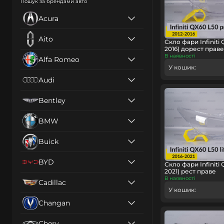
Пошук за брендами авто
Acura
Aito
Скло фари Infiniti 
2016) дорест праве
В наявності
Alfa Romeo
У кошик:
Audi
Bentley
BMW
Buick
BYD
Скло фари Infiniti 
2021) рест праве
В наявності
Cadillac
У кошик:
Changan
Chery