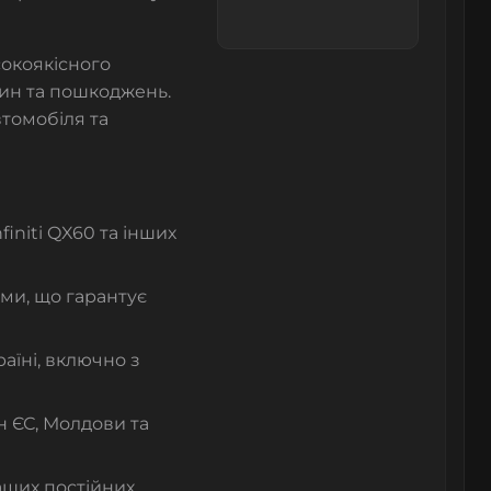
сокоякісного
пин та пошкоджень.
втомобіля та
initi QX60 та інших
ми, що гарантує
їні, включно з
н ЄС, Молдови та
наших постійних