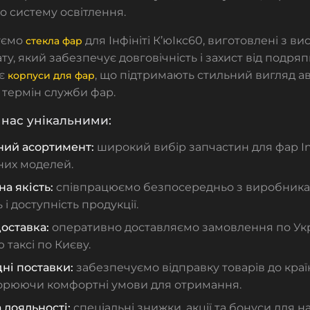
го систему освітлення.
уємо
для Інфініті К’юІкс60, виготовлені з ви
стекла фар
ту, який забезпечує довговічність і захист від подря
 є
, що підтримають стильний вигляд а
корпуси для фар
 термін служби фар.
нас унікальними:
ий асортимент:
широкий вибір запчастин для фар Inf
них моделей.
а якість:
співпрацюємо безпосередньо з виробника
 і доступність продукції.
оставка:
оперативно доставляємо замовлення по Укра
 таксі по Києву.
ні поставки:
забезпечуємо відправку товарів до краї
орюючи комфортні умови для отримання.
 лояльності:
спеціальні знижки, акції та бонуси для 