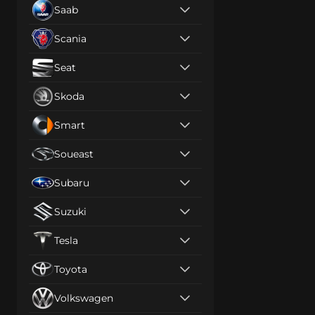
Saab
Scania
Seat
Skoda
Smart
Soueast
Subaru
Suzuki
Tesla
Toyota
Volkswagen