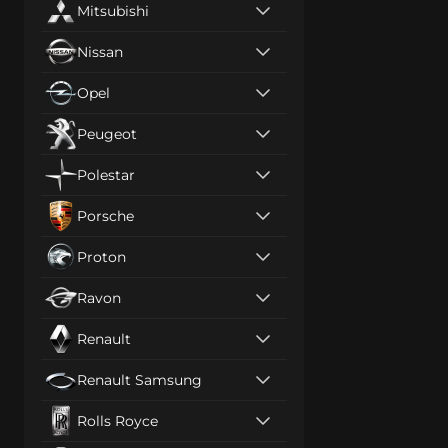
Mitsubishi
Nissan
Opel
Peugeot
Polestar
Porsche
Proton
Ravon
Renault
Renault Samsung
Rolls Royce