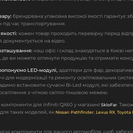
вару:
брендована упаковка високої якості гарантує 
 під час транспортування.
якості:
кожен товар проходить перевірку перед відп
 документується на відео.
озташування:
наш офіс і склад знаходяться в Києві не
 де ви можете оглянути продукцію та отримати консу
ропонуємо LED-модулі,
адаптери для фар, декоративн
і для модернізації та ремонту освітлювальних систе
адимо встановити сучасні Bi-Led модулі, які забезпе
освітлення з чіткою світло-тіньовою межею.
компоненти для Infiniti QX60 у магазині
. Тако
SkloFar
для таких моделей, як
,
,
Nissan Pathfinder
Lexus RX
Toyota
існі компоненти для вашого автомобіля, щоб забезп