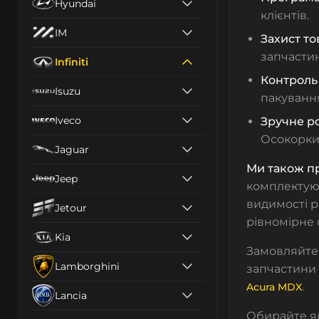
Hyundai
клієнтів.
IM
Захист то
запчастин
Infiniti
Контроль 
Isuzu
пакування
Iveco
Зручне р
Осокорки,
Jaguar
Ми також п
Jeep
комплектуюч
видимості р
Jetour
рівномірне 
Kia
Замовляйте 
Lamborghini
запчастини 
.
Acura MDX
Lancia
Обирайте як