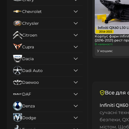
Chevrolet
Chrysler
Citroen
Корпус фари Infini
(2016-2021) рест п
В наявності
Cupra
У кошик:
Dacia
Dadi Auto
Daewoo
Все для ф
DAF
Infiniti QX60
Denza
сучасні тех
Dodge
безпеки, QX
містом. Щоб