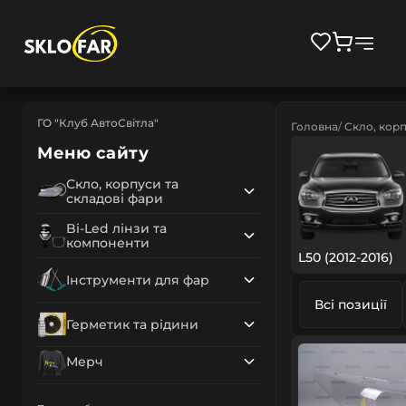
ГО "Клуб АвтоСвітла"
Головна
Скло, корп
Меню сайту
Скло, корпуси та
складові фари
Bi-Led лінзи та
компоненти
L50 (2012-2016)
Інструменти для фар
Всі позиції
Герметик та рідини
Мерч