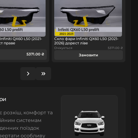
nfiniti QX60 L50 (2021-
Скло фари Infiniti QX60 L50 (2021-
ст праве
2026) дорест ліве
Очікується
5371.00 ₴
5371.00 ₴
Замовити
ари
 розкіш, комфорт та
аційним системам
оденних поїздок
звертати особливу