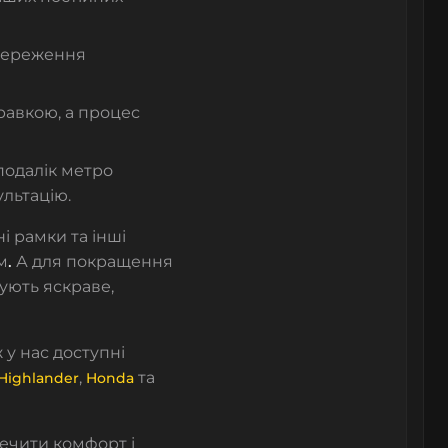
збереження
равкою, а процес
подалік метро
льтацію.
і рамки та інші
м
.
А
для покращення
чують яскраве,
ж у нас доступні
,
та
 Highlander
Honda
ечити комфорт і