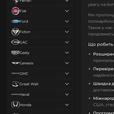
Ferrari
увагу на йо
Fiat
Ми пропон
полікарбона
Ford
Також у нас
Foton
продовжать
GAC
Що робить 
Geely
Розширен
преміаль
Genesis
Перевірен
GMC
надійність
Швидка д
Great Wall
доставкою
Haval
Міжнарод
США, ств
Honda
Програма