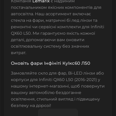
Компанія
Lemarix
є надійним
постачальником якісних компонентів для
автосвітла. Наш асортимент включає
стекла на фари
,
матричні бі лед лінзи
та
ремонтні чи сервісні комплекти
для Infiniti
QX60 L50. Ми гарантуємо якість кожної
деталі, допомагаючи вам оновити
освітлювальну систему без значних
витрат.
Оновіть фари Інфініті КуІкс60 Л50
Замовляйте
скло для фар
,
Bi-LED лінзи
або
корпуси
для Infiniti QX60 L50 (2016-2021) у
нашому інтернет-магазині, щоб повернути
вашому автомобілю бездоганне
освітлення, стильний вигляд і підвищену
безпеку на дорозі!