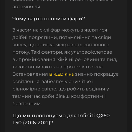
автомобіля.
Чому варто оновити фари?
З часом на
склі фар
можуть з’являтися
дрібні подряпини, потьмяніння та сліди
зносу, що знижує яскравість світлового
потоку. Такі фактори, як ультрафіолетове
випромінювання, хімічні речовини та пил,
також впливають на прозорість скла.
Встановлення
значно покращує
Bi-LED лінз
освітлення, забезпечуючи чітке і
рівномірне світло, що робить водіння у
темний час доби більш комфортним і
безпечним.
Що ми пропонуємо для Infiniti QX60
L50 (2016-2021)?