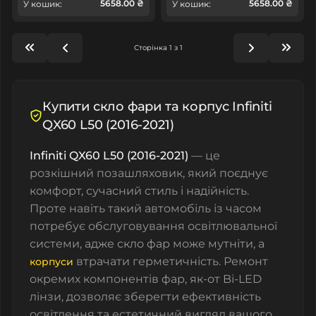
5658.00 ₴
5658.00 ₴
У кошик:
У кошик:
Сторінка 1 з 1
Купити скло фари та корпус Infiniti
QX60 L50 (2016-2021)
Infiniti QX60 L50 (2016-2021)
— це
розкішний позашляховик, який поєднує
комфорт, сучасний стиль і надійність.
Проте навіть такий автомобіль із часом
потребує обслуговування освітлювальної
системи, адже
скло фар
може мутніти, а
втрачати герметичність. Ремонт
корпуси
окремих компонентів фар, як-от
Bi-LED
лінзи
, дозволяє зберегти ефективність
освітлення та естетичний вигляд вашого