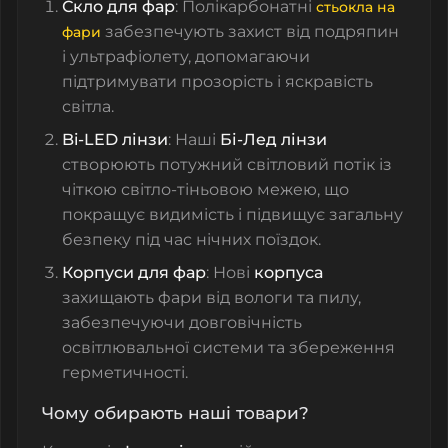
Скло для фар
: Полікарбонатні
стьокла на
забезпечують захист від подряпин
фари
і ультрафіолету, допомагаючи
підтримувати прозорість і яскравість
світла.
Bi-LED лінзи
: Наші
Бі-Лед лінзи
створюють потужний світловий потік із
чіткою світло-тіньовою межею, що
покращує видимість і підвищує загальну
безпеку під час нічних поїздок.
Корпуси для фар
: Нові
корпуса
захищають фари від вологи та пилу,
забезпечуючи довговічність
освітлювальної системи та збереження
герметичності.
Чому обирають наші товари?