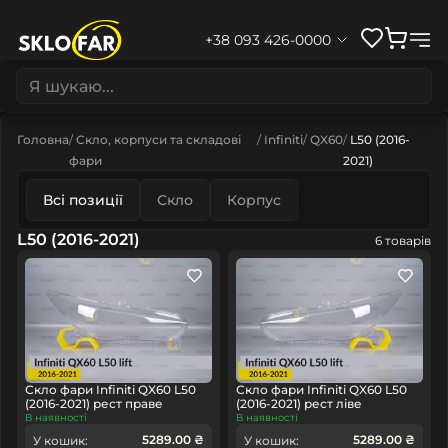
+38 093 426-0000
Головна
Скло, корпуси та складові
Infiniti
QX60
L50 (2016-
фари
2021)
Всі позиції
Скло
Корпус
L50 (2016-2021)
6 товарів
Скло фари Infiniti QX60 L50
Скло фари Infiniti QX60 L50
(2016-2021) рест праве
(2016-2021) рест ліве
В наявності
В наявності
5289.00 ₴
5289.00 ₴
У кошик:
У кошик: