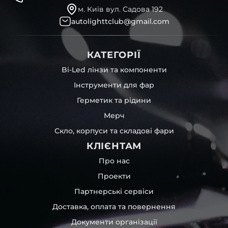
м. Київ вул. Садова 192
autolighttclub@gmail.com
КАТЕГОРІЇ
Bi-Led лінзи та компоненти
Інструменти для фар
Герметик та рідини
Мерч
Скло, корпуси та складові фари
КЛІЄНТАМ
Про нас
Проекти
Партнерські сервіси
Доставка, оплата та повернення
Документи організації