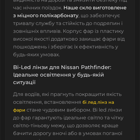
час нічних поїздок.
Наше скло виготовлене
з міцного полікарбонату
, що забезпечує
тривалу службу та стійкість до подряпин і
зовнішніх впливів.
Корпус фар
із пластику
високої якості додатково захищає фари від
пошкоджень і зберігає їх ефективність у
будь-яких умовах.
Bi-Led лінзи для Nissan Pathfinder:
Ідеальне освітлення у будь-якій
ситуації
Для водіїв, які прагнуть покращити якість
освітлення, встановлення
бі лед лінз на
стане чудовим вибором.
Bi led лінзи
фари
до фар гарантують ідеальне світло та чітку
світло-тіньову межу
, що дозволяє краще
бачити дорогу вночі або в умовах поганої