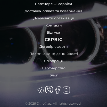
Партнерські сервіси
Доставка, оплата та повернення
Документи організації
Контакти
Відгуки
СЕРВІС
Договір оферти
Політика конфіденційності
Співпраця
Партнерство
Блог
© 2026 СклоФар. All rights reserved.