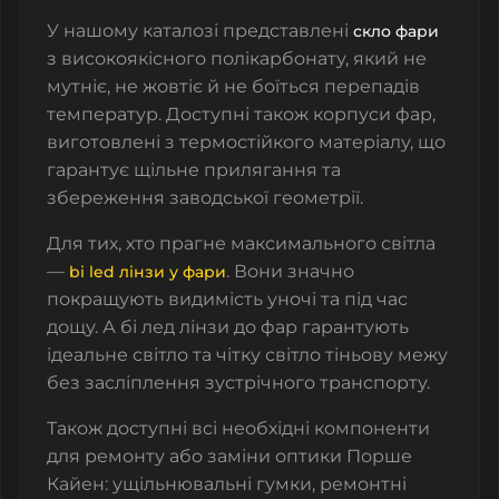
У нашому каталозі представлені
скло фари
з високоякісного полікарбонату, який не
мутніє, не жовтіє й не боїться перепадів
температур. Доступні також корпуси фар,
виготовлені з термостійкого матеріалу, що
гарантує щільне прилягання та
збереження заводської геометрії.
Для тих, хто прагне максимального світла
—
. Вони значно
bi led лінзи у фари
покращують видимість уночі та під час
дощу. А бі лед лінзи до фар гарантують
ідеальне світло та чітку світло тіньову межу
без засліплення зустрічного транспорту.
Також доступні всі необхідні компоненти
для ремонту або заміни оптики
Порше
Кайен
: ущільнювальні гумки, ремонтні