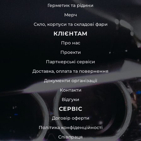
Герметик та рідини
Мерч
Скло, корпуси та складові фари
КЛІЄНТАМ
Про нас
Проекти
Партнерські сервіси
Доставка, оплата та повернення
Документи організації
Контакти
Відгуки
СЕРВІС
Договір оферти
Політика конфіденційності
Співпраця