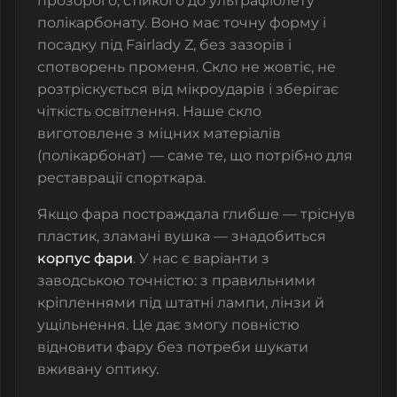
прозорого, стійкого до ультрафіолету
полікарбонату. Воно має точну форму і
посадку під Fairlady Z, без зазорів і
спотворень променя. Скло не жовтіє, не
розтріскується від мікроударів і зберігає
чіткість освітлення. Наше скло
виготовлене з міцних матеріалів
(полікарбонат) — саме те, що потрібно для
реставрації спорткара.
Якщо фара постраждала глибше — тріснув
пластик, зламані вушка — знадобиться
корпус фари
. У нас є варіанти з
заводською точністю: з правильними
кріпленнями під штатні лампи, лінзи й
ущільнення. Це дає змогу повністю
відновити фару без потреби шукати
вживану оптику.