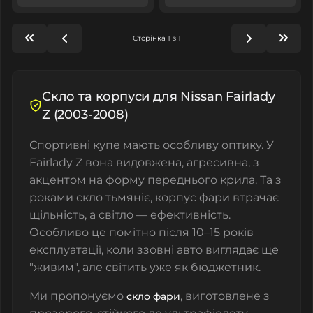
Сторінка 1 з 1
Скло та корпуси для Nissan Fairlady
Z (2003-2008)
Спортивні купе мають особливу оптику. У
Fairlady Z вона видовжена, агресивна, з
акцентом на форму переднього крила. Та з
роками скло тьмяніє, корпус фари втрачає
щільність, а світло — ефективність.
Особливо це помітно після 10–15 років
експлуатації, коли ззовні авто виглядає ще
"живим", але світить уже як бюджетник.
Ми пропонуємо
, виготовлене з
скло фари