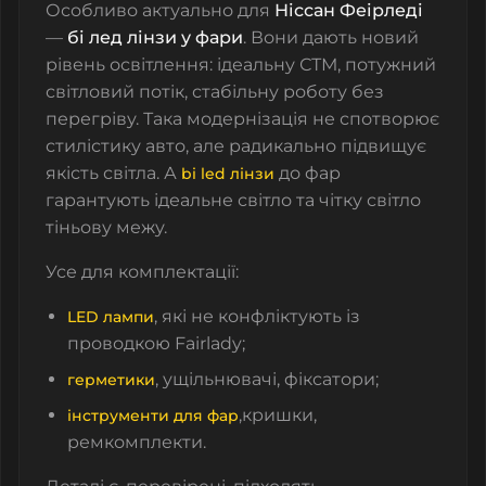
Особливо актуально для
Ніссан Феірледі
—
бі лед лінзи у фари
. Вони дають новий
рівень освітлення: ідеальну СТМ, потужний
світловий потік, стабільну роботу без
перегріву. Така модернізація не спотворює
стилістику авто, але радикально підвищує
якість світла. А
до фар
bi led лінзи
гарантують ідеальне світло та чітку світло
тіньову межу.
Усе для комплектації:
, які не конфліктують із
LED лампи
проводкою Fairlady;
, ущільнювачі, фіксатори;
герметики
,кришки,
інструменти для фар
ремкомплекти.