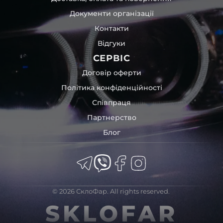
Документи організації
Контакти
Відгуки
СЕРВІС
Договір оферти
Політика конфіденційності
Співпраця
Партнерство
Блог
© 2026 СклоФар. All rights reserved.
SKLOFAR