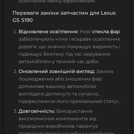
освітлення менш ефективним.
Переваги заміни запчастин для Lexus
GS S190
Відновлене освітлення:
Нові
стекла фар
забезпечують чітке і яскраве освітлення
дороги, що значно покращує видимість і
підвищує безпеку під час керування
автомобілем у темний час доби.
Оновлений зовнішній вигляд:
Заміна
пошкоджених або зношених фар
допоможе вашому автомобілю
виглядати доглянуто та сучасно,
підкреслюючи його преміальний статус.
Довговічність:
Використання
високоякісних компонентів від
провідних виробників гарантує
тривалий термін служби та надійність