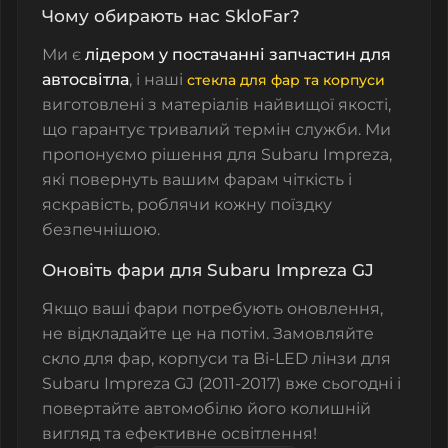
Чому обирають нас SkloFar?
Ми є
лідером у постачанні запчастин для
автосвітла
, і наші
стекла для фар
та
корпуси
виготовлені з матеріалів найвищої якості,
що гарантує тривалий термін служби. Ми
пропонуємо рішення для Subaru Impreza,
які повернуть вашим фарам чіткість і
яскравість, роблячи кожну поїздку
безпечнішою.
Оновіть фари для Subaru Impreza GJ
Якщо ваші фари потребують оновлення,
не відкладайте це на потім. Замовляйте
скло для фар
,
корпуси
та
Bi-LED лінзи
для
Subaru Impreza GJ (2011-2017) вже сьогодні і
повертайте автомобілю його колишній
вигляд та ефективне освітлення!