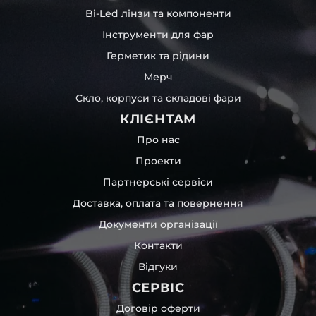
Bi-Led лінзи та компоненти
Інструменти для фар
Герметик та рідини
Мерч
Скло, корпуси та складові фари
КЛІЄНТАМ
Про нас
Проекти
Партнерські сервіси
Доставка, оплата та повернення
Документи організації
Контакти
Відгуки
СЕРВІС
Договір оферти