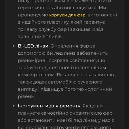
пилу, проте з часом він може втратити
герметичність або пошкодитися. Ми
пропонуємо
, виготовлені
корпуси для фар
з надійного пластику, який гарантує
тривалу службу фар і захищає їх від
зовнішніх впливів.
Bi-LED лінзи
: Оновлення фар за
допомогою
би лед линз
забезпечить
рівномірне і яскраве освітлення, що
зробить водіння вночі безпечнішим і
комфортнішим. Встановлення таких лінз
також додає автомобілю сучасного
вигляду і підвищує його технологічний
рівень.
Інструменти для ремонту
: Якщо ви
плануєте самостійно оновити
скло фар
або встановити нові
бі лед лінзи
, у нас є
всі необхідні інструменти для якісного