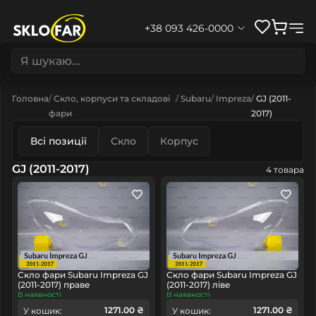
+38 093 426-0000
Головна
Скло, корпуси та складові
Subaru
Impreza
GJ (2011-
фари
2017)
Всі позиції
Скло
Корпус
GJ (2011-2017)
4 товара
Скло фари Subaru Impreza GJ
Скло фари Subaru Impreza GJ
(2011-2017) праве
(2011-2017) ліве
В наявності
В наявності
1271.00 ₴
1271.00 ₴
У кошик:
У кошик: