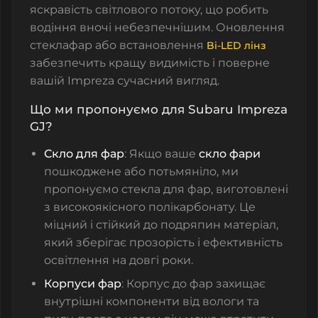
яскравість світлового потоку, що робить
водіння вночі небезпечнішим. Оновлення
стеклафар
або встановлення
Bi-LED лінз
забезпечить кращу видимість і поверне
вашій Impreza сучасний вигляд.
Що ми пропонуємо для Subaru Impreza
GJ?
Скло для фар
: Якщо ваше
скло фари
пошкоджене або потьмяніло, ми
пропонуємо
стекла для фар
, виготовлені
з високоякісного полікарбонату. Це
міцний і стійкий до подряпин матеріал,
який зберігає прозорість і ефективність
освітлення на довгі роки.
Корпуси фар
: Корпус до фар захищає
внутрішні компоненти від вологи та