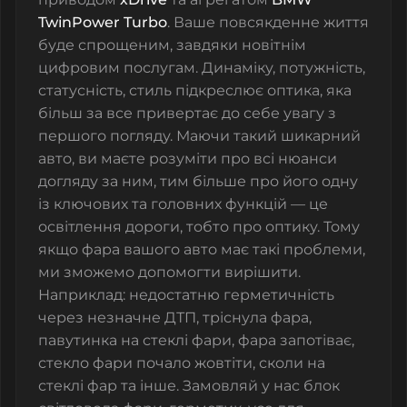
TwinPower Turbo
. Ваше повсякденне життя
буде спрощеним, завдяки новітнім
цифровим послугам. Динаміку, потужність,
статусність, стиль підкреслює оптика, яка
більш за все привертає до себе увагу з
першого погляду. Маючи такий шикарний
авто, ви маєте розуміти про всі нюанси
догляду за ним, тим більше про його одну
із ключових та головних функцій — це
освітлення дороги, тобто про оптику. Тому
якщо фара вашого авто має такі проблеми,
ми зможемо допомогти вирішити.
Наприклад: недостатню герметичність
через незначне ДТП, тріснула фара,
павутинка на стеклі фари, фара запотіває,
стекло фари почало жовтіти, сколи на
стеклі фар та інше. Замовляй у нас блок