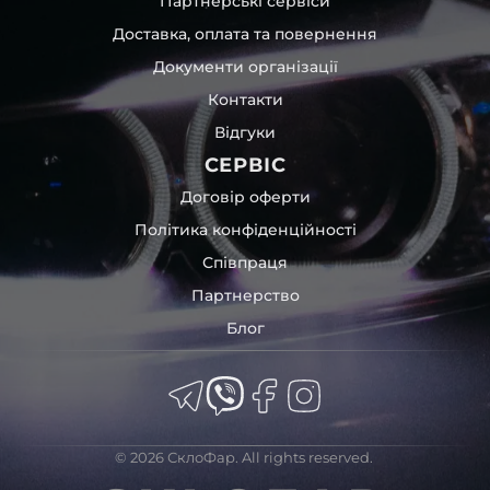
Партнерські сервіси
Доставка, оплата та повернення
Документи організації
Контакти
Відгуки
СЕРВІС
Договір оферти
Політика конфіденційності
Співпраця
Партнерство
Блог
© 2026 СклоФар. All rights reserved.