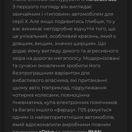
З першого погляду він виглядає
звичайним і «типовим» автомобілем для
серії Х. Але якщо подивитись глибше, то у
вас виникає непідробне відчуття того, що
це унікальний, особливий красень, який є
довшим, вищим, значно ширшим. Що
додає йому вигляду дикого та агресивного
звіра на дорогах мегаполісу. Модернізовані
та сучасні оновлення зробили його
безпрограшним варіантом для
вибагливого власника, які притаманні
цьому авто. Наприклад, підрулювання
чотирма колесами, повноцінна
пневматика, купа електронних помічників
та багато іншого «фаршу». Г05 рахується
одним із найавторитетніших автомобілів,
який вдосконалили виробники повним
приводом
хDrive
та агрегатом
BMW