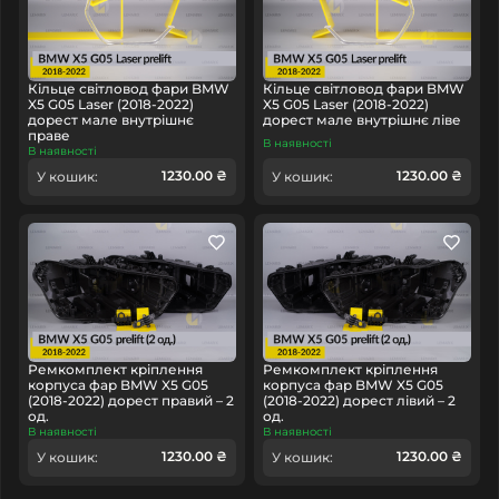
Кільце світловод фари BMW
Кільце світловод фари BMW
X5 G05 Laser (2018-2022)
X5 G05 Laser (2018-2022)
дорест мале внутрішнє
дорест мале внутрішнє ліве
праве
В наявності
В наявності
1230.00 ₴
1230.00 ₴
У кошик:
У кошик:
Ремкомплект кріплення
Ремкомплект кріплення
корпуса фар BMW X5 G05
корпуса фар BMW X5 G05
(2018-2022) дорест правий – 2
(2018-2022) дорест лівий – 2
од.
од.
В наявності
В наявності
1230.00 ₴
1230.00 ₴
У кошик:
У кошик: