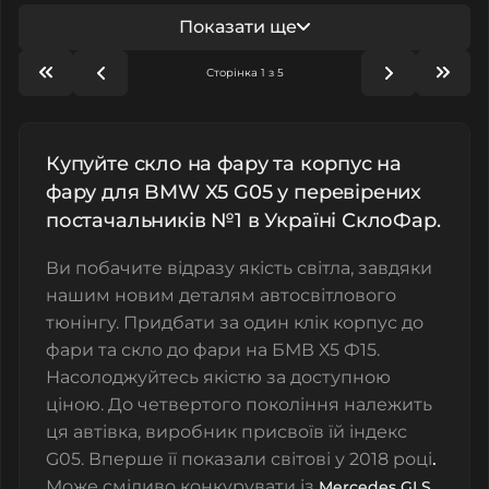
Показати ще
Сторінка 1 з 5
Купуйте скло на фару та корпус на
фару для BMW X5 G05 у перевірених
постачальників №1 в Україні СклоФар.
Ви побачите відразу якість світла, завдяки
нашим новим деталям автосвітлового
тюнінгу. Придбати за один клік корпус до
фари та скло до фари на БМВ Х5 Ф15.
Насолоджуйтесь якістю за доступною
ціною. До четвертого покоління належить
ця автівка, виробник присвоїв їй індекс
G05. Вперше її показали світові у 2018 році
.
Може сміливо конкурувати із
.
Mercedes GLS