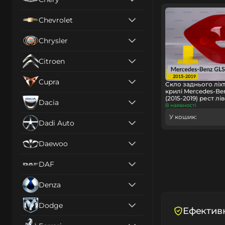
Chevrolet
Chrysler
Citroen
Cupra
Скло заднього ліх
крилі Mercedes-Ben
(2015-2019) рест лі
Dacia
В наявності
У кошик:
Dadi Auto
Daewoo
DAF
Denza
Dodge
Ефективн