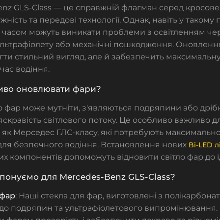
nz GLS-Class — це справжній флагман серед кросове
жність та передові технології. Однак, навіть у таком
з часом можуть виникати проблеми з освітленням ч
 ультрафіолету або механічні пошкодження. Оновлен
ти стильний вигляд, але й забезпечить максимальну
час водіння.
иво оновлювати фари?
о фар
може мутніти, з'являються подряпини або дрібн
яскравість світлового потоку. Це особливо важливо д
, як Мерседес ГЛС-класу, які потребують максимальн
для безпечного водіння. Встановлення нових
Bi-LED л
 компонентів допоможуть відновити світло фар до і
онуємо для Mercedes-Benz GLS-Class?
 фар
: Наші
стекла для фар
, виготовлені з полікарбонат
ю до подряпин та ультрафіолетового випромінювання