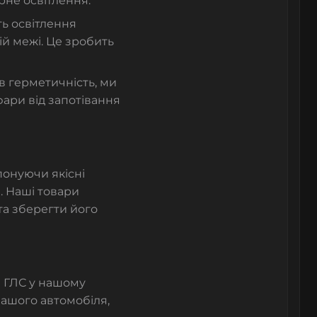
рне освітлення.
ь освітлення
ій межі. Це зробить
 герметичність, ми
фари від запотівання
понуючи якісні
. Наші товари
та зберегти його
 ГЛС у нашому
 вашого автомобіля,