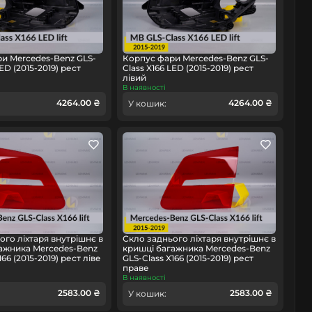
и Mercedes-Benz GLS-
Корпус фари Mercedes-Benz GLS-
LED (2015-2019) рест
Class X166 LED (2015-2019) рест
лівий
В наявності
4264.00 ₴
4264.00 ₴
У кошик:
ого ліхтаря внутрішнє в
Скло заднього ліхтаря внутрішнє в
ажника Mercedes-Benz
кришці багажника Mercedes-Benz
166 (2015-2019) рест ліве
GLS-Class X166 (2015-2019) рест
праве
В наявності
2583.00 ₴
2583.00 ₴
У кошик: