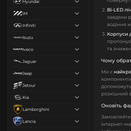
повернути
Hyundai
Bi-LED лі
IM
завдяки р
водіння 
Infiniti
Корпуси 
Isuzu
пропонує
та знижен
Iveco
Чому обрат
Jaguar
Ми є
найкра
Jeep
компоненти,
Jetour
допоможуть 
розкішний в
Kia
Оновіть фа
Lamborghini
Замовляйт
Lancia
інтернет-ма