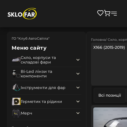
ГО "Клуб АвтоСвітла"
Головна
Скло, корп
Меню сайту
X166 (2015-2019)
Скло, корпуси та
складові фари
Bi-Led лінзи та
компоненти
Інструменти для фар
Всі позиції
Герметик та рідини
Мерч