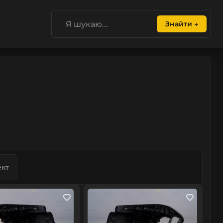
Знайти →
кт