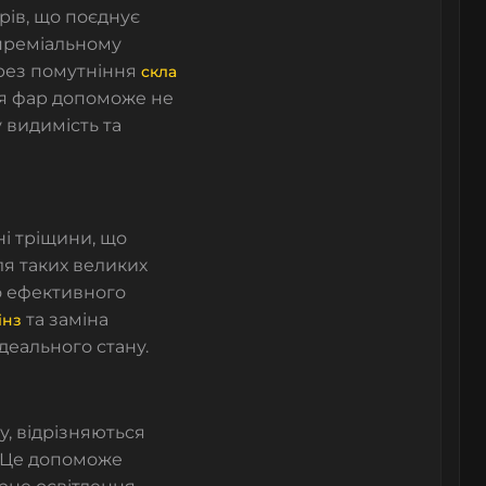
рів, що поєднує
у преміальному
ерез помутніння
скла
ня фар допоможе не
 видимість та
і тріщини, що
ля таких великих
о ефективного
та заміна
інз
деального стану.
у, відрізняються
. Це допоможе