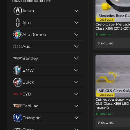
Пошук за брендами авто
Acura
Aito
Скло фари Mercede
Class X166 (2015-20
Alfa Romeo
В наявності
У кошик:
Audi
Bentley
BMW
Buick
BYD
Світловод фари Me
GLS-Class X166 LED 
Cadillac
правий
В наявності
Changan
У кошик:
Chery