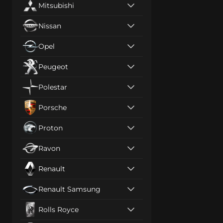
Mitsubishi
Nissan
Opel
Peugeot
Polestar
Porsche
Proton
Ravon
Renault
Renault Samsung
Rolls Royce