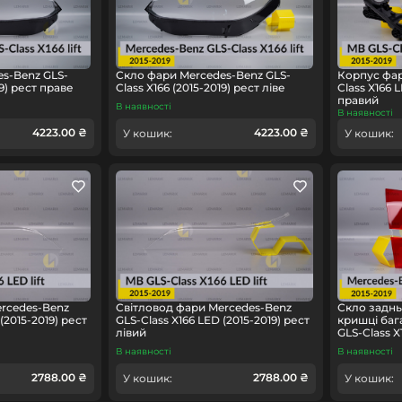
s-Benz GLS-
Скло фари Mercedes-Benz GLS-
Корпус фар
19) рест праве
Class X166 (2015-2019) рест ліве
Class X166 
правий
В наявності
В наявності
4223.00 ₴
4223.00 ₴
У кошик:
У кошик:
rcedes-Benz
Світловод фари Mercedes-Benz
Скло заднь
(2015-2019) рест
GLS-Class X166 LED (2015-2019) рест
кришці баг
лівий
GLS-Class X
В наявності
В наявності
2788.00 ₴
2788.00 ₴
У кошик:
У кошик: