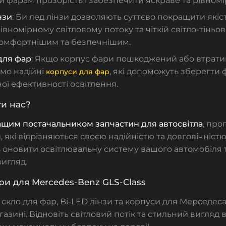
 фарам прозорість і забезпечити яскраве та рівномі
нзи
:
Би лед лінзи
дозволяють суттєво покращити якіст
івномірному світловому потоку та чіткій світло-тіньов
комфортнішим та безпечнішим.
для фар
: Якщо корпус фари пошкоджений або втратив
мо надійні
, які допоможуть зберегти 
корпуси для фар
ої ефективності освітлення.
и нас?
щим постачальником запчастин для автосвітла
, про
 які відрізняються своєю надійністю та довговічністю
оновити освітлювальну систему вашого автомобіля 
игляд.
ри для Mercedes-Benz GLS-Class
е
скло для фар
,
Bi-LED лінзи
та
корпуси
для Мерседеса
газині. Відновіть світловий потік та стильний вигляд