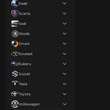
Saab
Scania
Seat
Skoda
Smart
Soueast
Subaru
Suzuki
Tesla
Toyota
Volkswagen