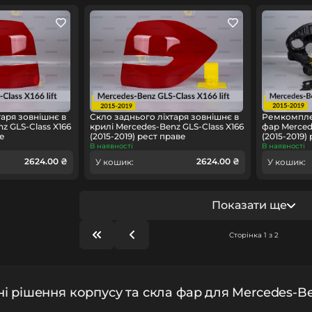
таря зовнішнє в
Скло заднього ліхтаря зовнішнє в
Ремкомпле
z GLS-Class X166
крилі Mercedes-Benz GLS-Class X166
фар Merced
ве
(2015-2019) рест праве
(2015-2019)
В наявності
В наявності
2624.00 ₴
2624.00 ₴
У кошик:
У кошик:
Показати ще
Сторінка 1 з 2
і рішення корпусу та скла фар для Mercedes-Be