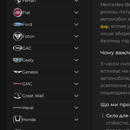
Ferrari
Mercedes-Be
розкіш, поту
Fiat
автомобілі 
Ford
, вплив
фар
лише зберег
Foton
безпеку під 
GAC
Чому важл
Geely
З часом
скл
впливає на 
Genesis
автомобілів
GMC
освітлення 
пошкоджених
Great Wall
Що ми проп
Haval
Скло для
Honda
стійкіст