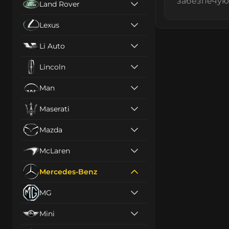
забезпечуюч
Land Rover
Lexus
Li Auto
Lincoln
Man
Maserati
Mazda
McLaren
Mercedes-Benz
MG
Mini