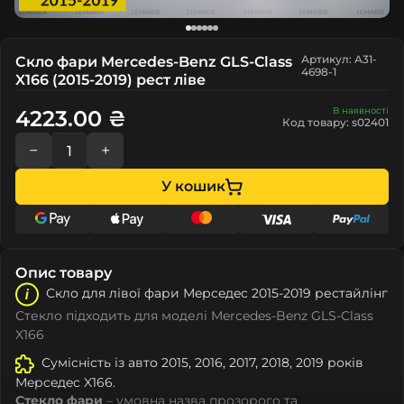
Артикул: A31-
Скло фари Mercedes-Benz GLS-Class
4698-1
X166 (2015-2019) рест ліве
В наявності
4223.00 ₴
Код товару: s02401
−
+
У кошик
Опис товару
Скло для лівої фари Мeрceдec 2015-2019 рестайлінг
Стекло підходить для моделі Mercedes-Benz GLS-Class
X166
Сумісність із авто 2015, 2016, 2017, 2018, 2019 років
Мeрceдec X166.
Стекло фари
– умовна назва прозорого та