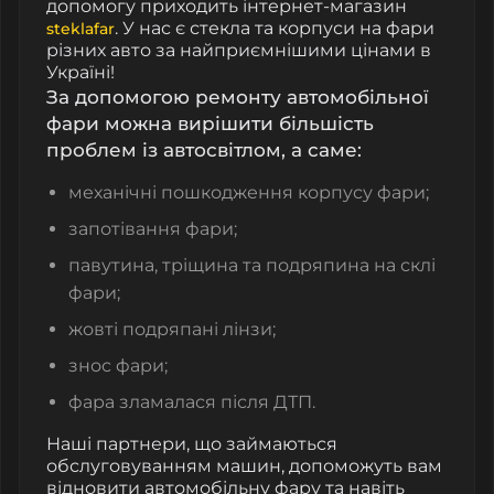
допомогу приходить інтернет-магазин
. У нас є стекла та корпуси на фари
steklafar
різних авто за найприємнішими цінами в
Україні!
За допомогою ремонту автомобільної
фари можна вирішити більшість
проблем із автосвітлом, а саме:
механічні пошкодження корпусу фари;
запотівання фари;
павутина, тріщина та подряпина на склі
фари;
жовті подряпані лінзи;
знос фари;
фара зламалася після ДТП.
Наші партнери, що займаються
обслуговуванням машин, допоможуть вам
відновити автомобільну фару та навіть