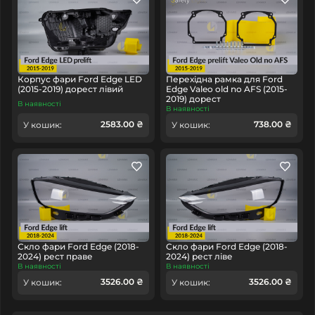
Корпус фари Ford Edge LED
Перехідна рамка для Ford
(2015-2019) дорест лівий
Edge Valeo old no AFS (2015-
2019) дорест
В наявності
В наявності
2583.00 ₴
738.00 ₴
У кошик:
У кошик:
Скло фари Ford Edge (2018-
Скло фари Ford Edge (2018-
2024) рест праве
2024) рест ліве
В наявності
В наявності
3526.00 ₴
3526.00 ₴
У кошик:
У кошик: