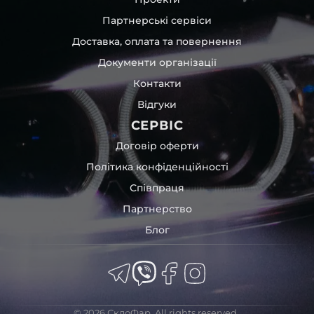
Партнерські сервіси
Доставка, оплата та повернення
Документи організації
Контакти
Відгуки
СЕРВІС
Договір оферти
Політика конфіденційності
Співпраця
Партнерство
Блог
© 2026 СклоФар. All rights reserved.