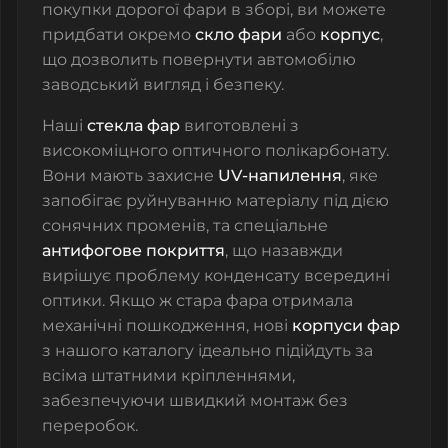
покупки дорогої фари в зборі, ви можете
придбати окремо
скло фари
або
корпус
,
що дозволить повернути автомобілю
заводський вигляд і безпеку.
Наші
стекла фар
виготовлені з
високоміцного оптичного полікарбонату.
Вони мають захисне
UV-напилення
, яке
запобігає руйнуванню матеріалу під дією
сонячних променів, та спеціальне
антифогове покриття
, що назавжди
вирішує проблему конденсату всередині
оптики. Якщо ж стара фара отримала
механічні пошкодження, нові
корпуси фар
з нашого каталогу ідеально підійдуть за
всіма штатними кріпленнями,
забезпечуючи швидкий монтаж без
переробок.