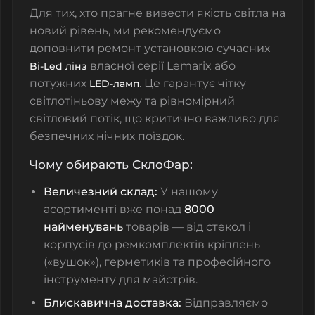
Для тих, хто прагне вивести якість світла на
новий рівень, ми рекомендуємо
доповнити ремонт установкою сучасних
власної серії Lemarix або
Bi-Led лінз
потужних
. Це гарантує чітку
LED-ламп
світлотіньову межу та рівномірний
світловий потік, що критично важливо для
безпечних нічних поїздок.
Чому обирають СклоФар:
Величезний склад:
У нашому
асортименті вже понад
8000
найменувань
товарів — від стекол і
корпусів до ремкомплектів кріплень
(«вушок»), герметиків та професійного
інструменту для майстрів.
Блискавична доставка:
Відправляємо