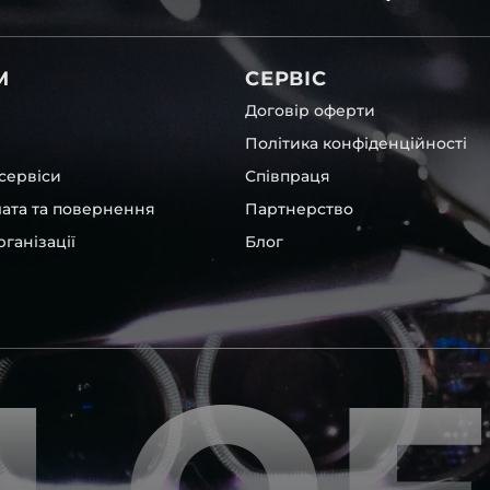
вітла для Ford , у нас є
М
СЕРВІС
Договір оферти
Політика конфіденційності
сервіси
Співпраця
лата та повернення
Партнерство
ганізації
Блог
та інших, які будуть на 100
ентичні та унікальні.
шому офісі та оптовому
ювання – на всіх
ипом – для швидкої
користовувати будь-які
 і пару чи комплект.
ретельно перевіряють та