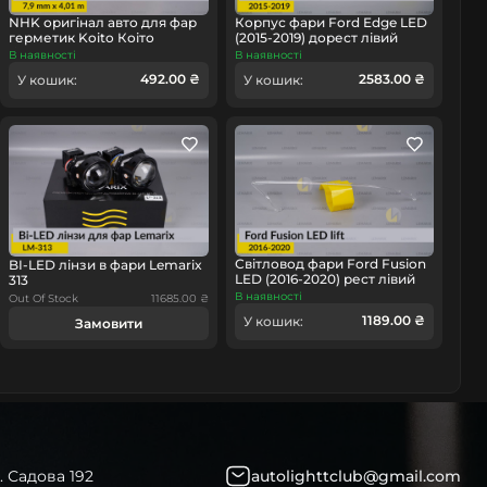
омобіль
NHK оригінал авто для фар
Корпус фари Ford Edge LED
герметик Koito Коіто
(2015-2019) дорест лівий
бутиловий шнур термо
В наявності
В наявності
чорний
492.00 ₴
2583.00 ₴
У кошик:
У кошик:
Світловод фари Ford Fusion
BI-LED лінзи в фари Lemarix
LED (2016-2020) рест лівий
313
В наявності
Out Of Stock
11685.00 ₴
1189.00 ₴
У кошик:
Замовити
. Садова 192
autolighttclub@gmail.com