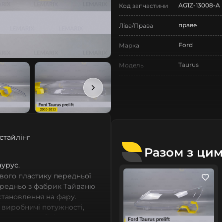
AG1Z-13008-A
Код запчастини
праве
Ліва/Права
Ford
Марка
Taurus
Модель
Taurus
Назва СтеклоФари
Скло
Позначка
VI покоління
Покоління
стайлінг
2010-2013
Рік випуску
Разом з ци
дорестайлінг
аурус.
Рестайлінг/
Дорестайлінг
вого пластику передньої
ередньо з фабрик Тайваню
Нове
Стан
встановлення на фару.
 виробничі потужності,
Аналог
Тип запчастини
сних автомобілів мають