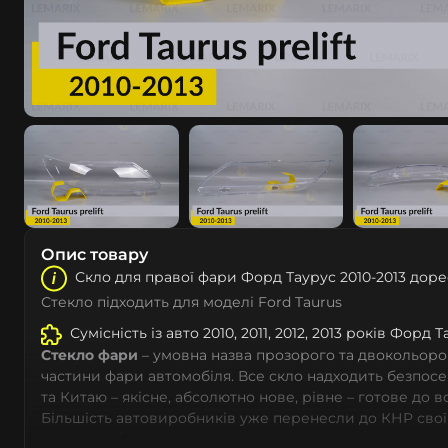
Опис товару
Скло для правої фари Форд Таурус 2010-2013 доре
Стекло підходить для моделі Ford Taurus
Сумісність із авто 2010, 2011, 2012, 2013 років Форд Т
Стекло фари
– умовна назва прозорого та двокольоро
частини фари автомобіля. Все скло надходить безпос
та Китаю – якісне, абсолютно нове, рівне – готове до 
Більшість автовиробників уже перенесли до КНР свої
тому не слід дивуватися, що до 90% запчастин до суча