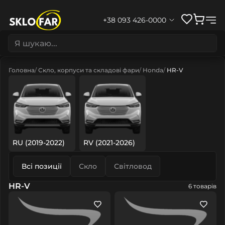
+38 093 426-0000
Головна
Скло, корпуси та складові фари
Honda
HR-V
RU (2019-2022)
RV (2021-2026)
Всі позиції
Скло
Світловод
HR-V
6 товарів