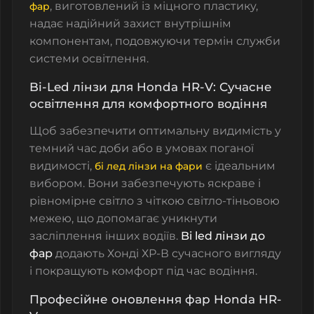
, виготовлений із міцного пластику,
фар
надає надійний захист внутрішнім
компонентам, подовжуючи термін служби
системи освітлення.
Bi-Led лінзи для Honda HR-V: Сучасне
освітлення для комфортного водіння
Щоб забезпечити оптимальну видимість у
темний час доби або в умовах поганої
видимості,
є ідеальним
бі лед лінзи на фари
вибором. Вони забезпечують яскраве і
рівномірне світло з чіткою світло-тіньовою
межею, що допомагає уникнути
засліплення інших водіїв.
Bi led лінзи до
фар
додають
Хонді ХР-В
сучасного вигляду
і покращують комфорт під час водіння.
Професійне оновлення фар Honda HR-