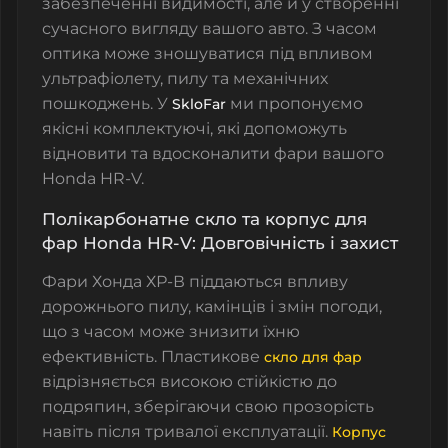
забезпеченні видимості, але й у створенні
сучасного вигляду вашого авто. З часом
оптика може зношуватися під впливом
ультрафіолету, пилу та механічних
пошкоджень. У
ми пропонуємо
SkloFar
якісні комплектуючі, які допоможуть
відновити та вдосконалити фари вашого
Honda HR-V.
Полікарбонатне скло та корпус для
фар Honda HR-V: Довговічність і захист
Фари
Хонда ХР-В
піддаються впливу
дорожнього пилу, камінців і змін погоди,
що з часом може знизити їхню
ефективність.
Пластикове
скло для фар
відрізняється високою стійкістю до
подряпин, зберігаючи свою прозорість
навіть після тривалої експлуатації.
Корпус