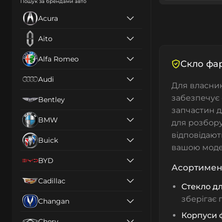
Пошук за брендами авто
Acura
Aito
Alfa Romeo
Скло фар
Audi
Для власни
забезпечує 
Bentley
запчастин 
BMW
для розбору
відповідают
Buick
вашою моде
BYD
Асортимент
Cadillac
Стекло д
зберігає 
Changan
Корпуси 
Chery