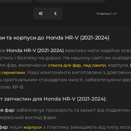
Сторінка 1 з 1
и та корпуси до Honda HR-V (2021-2024)
ків
Honda HR-V (2021-2024)
важливо мати надійне осві
стиль і безпеку на дорозі. На нашому сайті ви знайд
для фар, включаючи
,
,
корпуса
,
стекла для фар
лед лампи
,
. Наші компоненти виготовлені з довговічни
герметики
ь оригінальним стандартам якості, забезпечуючи ідеал
ллю ХР-В.
 запчастин для Honda HR-V (2021-2024):
ля фар
: забезпечує прозорість та захист від подряпин 
первісний вигляд фари.
фар
: міцні
з пластику захищають від пилу, вол
корпуси