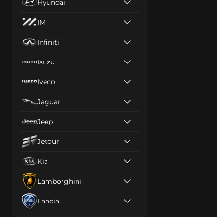
Hyundai
IM
Infiniti
Isuzu
Iveco
Jaguar
Jeep
Jetour
Kia
Lamborghini
Lancia