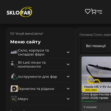
ГО "Клуб АвтоСвітла"
Головна
Скло, корп
Меню сайту
Всі позиції
Скло, корпуси та
складові фари
Bi-Led лінзи та
компоненти
Інструменти для фар
Герметик та рідини
Скло фари Honda 
(2021-2026) праве
Мерч
В наявності
У кошик: