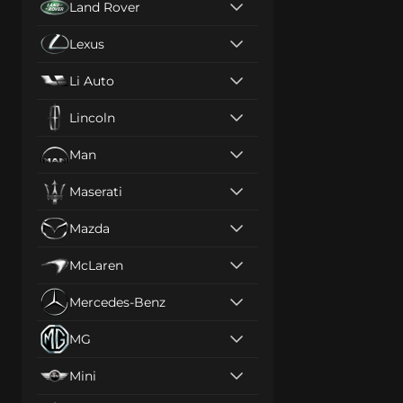
Land Rover
Lexus
Li Auto
Lincoln
Man
Maserati
Mazda
McLaren
Mercedes-Benz
MG
Mini