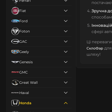
Ferrari
постачают
Fiat
Зручна до
способам
Ford
Інновацій
Foton
сфері авт
GAC
Ці переваги
для
СклоФар
Geely
шляху!
Genesis
GMC
Great Wall
Haval
Honda