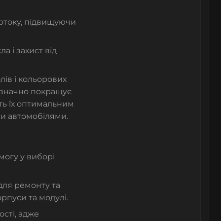
потоку, підвищуючи
а і захист від
лів і кольорових
е значно покращує
ять їх оптимальним
и автомобілями.
могу у виборі
для ремонту та
рпуси та модулі.
ості, адже