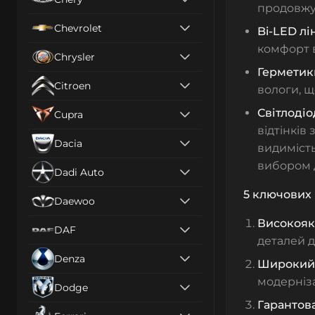
продовжу
Chevrolet
Bi-LED лі
комфорт в
Chrysler
Герметик
Citroen
вологи, щ
Світлоді
Cupra
відтінків
Dacia
видимість
вибором 
Dadi Auto
5 ключових 
Daewoo
Високоякі
DAF
деталей д
Denza
Широкий 
модерніза
Dodge
Гарантова