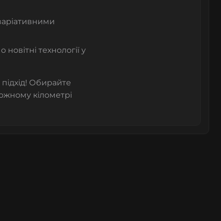
 варіативними
новітні технології у
 підхід! Обирайте
кожному кілометрі