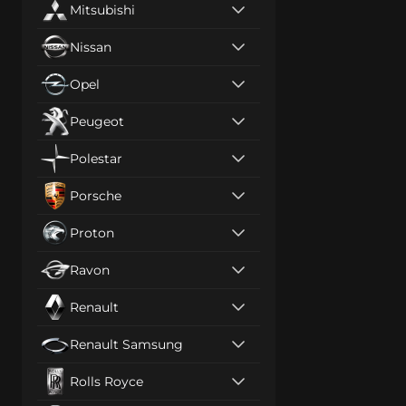
Mitsubishi
Nissan
Opel
Peugeot
Polestar
Porsche
Proton
Ravon
Renault
Renault Samsung
Rolls Royce