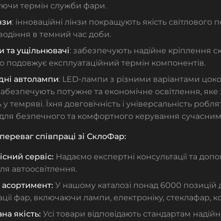
ючи термін служби фари.
нзи
: інноваційні лінзи покращують якість світлового 
одіння в темний час доби.
и та ущільнювачі
: забезпечують надійне кріплення скл
о подовжує експлуатаційний термін компонентів.
одні автолампи
: LED-лампи з різними варіантами цоко
 забезпечують потужне та економічне освітлення, як
 у темряві. Їхня довговічність і універсальність робл
для безпечного та комфортного керування сучасним
переваг співпраці зі СклоФар:
сний сервіс:
Надаємо експертні консультації та допо
ля автоосвітлення.
асортимент:
У нашому каталозі понад 6000 позицій 
ції фар, включаючи лампи, електроніку, стеклафар, ко
на якість:
Усі товари відповідають стандартам надійн