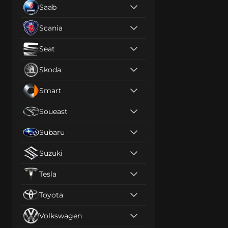
Saab
Scania
Seat
Skoda
Smart
Soueast
Subaru
Suzuki
Tesla
Toyota
Volkswagen