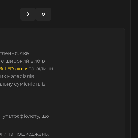
тлення, яке
ете широкий вибір
та
рідини
Bi-LED лінзи
х матеріалів і
ьну сумісність із
і ультрафіолету, що
оги та пошкоджень,