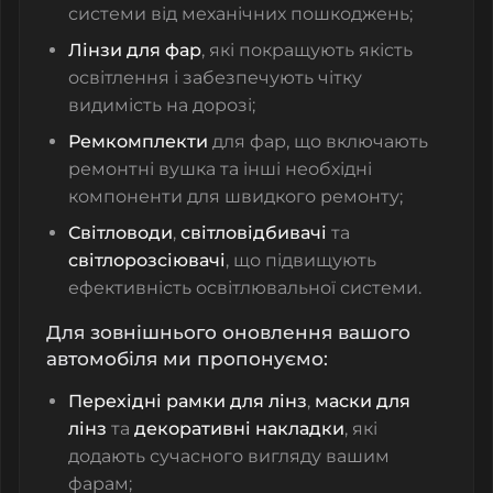
системи від механічних пошкоджень;
Лінзи для фар
, які покращують якість
освітлення і забезпечують чітку
видимість на дорозі;
Ремкомплекти
для фар, що включають
ремонтні вушка та інші необхідні
компоненти для швидкого ремонту;
Світловоди
,
світловідбивачі
та
світлорозсіювачі
, що підвищують
ефективність освітлювальної системи.
Для зовнішнього оновлення вашого
автомобіля ми пропонуємо:
Перехідні рамки для лінз
,
маски для
лінз
та
декоративні накладки
, які
додають сучасного вигляду вашим
фарам;