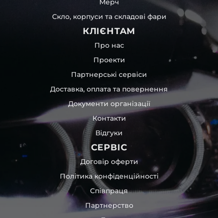
Мерч
Скло, корпуси та складові фари
КЛІЄНТАМ
Про нас
Проекти
Партнерські сервіси
Доставка, оплата та повернення
Документи організації
Контакти
Відгуки
СЕРВІС
Договір оферти
Політика конфіденційності
Співпраця
Партнерство