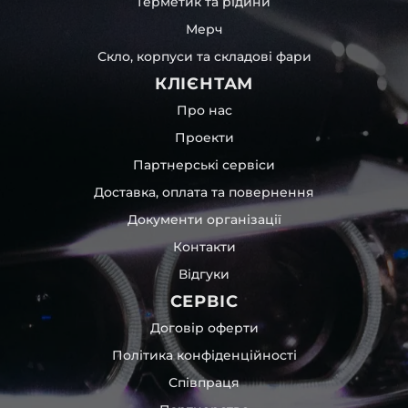
Герметик та рідини
Мерч
Скло, корпуси та складові фари
КЛІЄНТАМ
Про нас
Проекти
Партнерські сервіси
Доставка, оплата та повернення
Документи організації
Контакти
Відгуки
СЕРВІС
Договір оферти
Політика конфіденційності
Співпраця